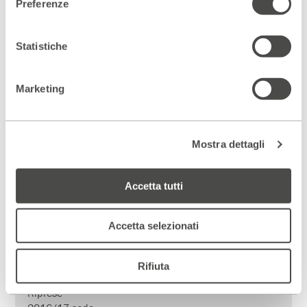
12 – 27 Settembre 2015
Preferenze
BRECHT CON ALTRI OCCHI
12 Settembre 2015
Statistiche
Opening party Puttane e mendicanti
a cura di IT Independent Theatre
Marketing
concerto NEMA PROBLEMA
dj set Nina’s Drag Queens
12 – 15 Settembre 2015
Mostra dettagli
Baal
di Bertolt Brecht
ideazione, regia e scene Giuseppe Isgrò
Accetta tutti
con Enrico Ballardini, Francesca Frigoli,
Elia Moretti, Dario Muratore, Margherita Ortolani
musiche Elia Moretti
Accetta selezionati
produzione TFP/Phoebe Zeitgeist/Goethe-Institut
Mailand/
Odemà e ALTOfest Napoli
Rifiuta
Riprese