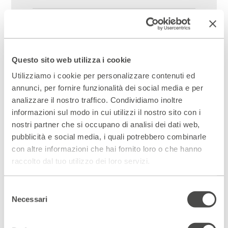
15 – 16 Giugno 2016
Uomo solo in fila
di e con Maurizio Micheli
Questo sito web utilizza i cookie
regia Luca Sandri
scene Fabio Cherstich
Utilizziamo i cookie per personalizzare contenuti ed
musiche Gianluca Sambataro
annunci, per fornire funzionalità dei social media e per
analizzare il nostro traffico. Condividiamo inoltre
Riprese
2016/17 tournée,
informazioni sul modo in cui utilizzi il nostro sito con i
2017/18 tournée,
nostri partner che si occupano di analisi dei dati web,
2017/18 sede,
pubblicità e social media, i quali potrebbero combinarle
2018/19 sede e tournée,
2019/20 tournée
con altre informazioni che hai fornito loro o che hanno
raccolto dal tuo utilizzo dei loro servizi.
Selezione
Necessari
del
consenso
PROGETTI SPECIALI