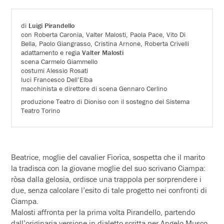
di
Luigi Pirandello
con Roberta Caronia, Valter Malosti, Paola Pace, Vito Di
Bella, Paolo Giangrasso, Cristina Arnone, Roberta Crivelli
adattamento e regia
Valter Malosti
scena Carmelo Giammello
costumi Alessio Rosati
luci Francesco Dell’Elba
macchinista e direttore di scena Gennaro Cerlino
produzione Teatro di Dioniso con il sostegno del Sistema
Teatro Torino
Beatrice, moglie del cavalier Fiorìca, sospetta che il marito
la tradisca con la giovane moglie del suo scrivano Ciampa:
ròsa dalla gelosia, ordisce una trappola per sorprendere i
due, senza calcolare l’esito di tale progetto nei confronti di
Ciampa.
Malosti affronta per la prima volta Pirandello, partendo
dall’originaria versione in dialetto scritta per Angelo Musco,