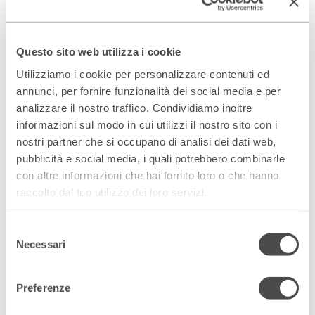
“seria” e “pazza” lascia posto a una profonda, imperscrutabile
buffonata tragica. Di fortissima presa.
R.Di Giammarco - La Repubblica
Questo sito web utilizza i cookie
Utilizziamo i cookie per personalizzare contenuti ed
annunci, per fornire funzionalità dei social media e per
analizzare il nostro traffico. Condividiamo inoltre
informazioni sul modo in cui utilizzi il nostro sito con i
nostri partner che si occupano di analisi dei dati web,
pubblicità e social media, i quali potrebbero combinarle
con altre informazioni che hai fornito loro o che hanno
raccolto dal tuo utilizzo dei loro servizi.
Selezione
Necessari
del
consenso
Preferenze
INCONTRO
Mercoledì 22 febbraio | h 18.00