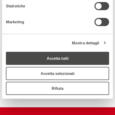
Conversazione con
Valter Malosti e Roberta Carpani
Statistiche
Il berretto della follia
Scopri di più>>
Marketing
Scopri gli spazi del Parenti
Mostra dettagli
ACCEDI AL VIRTUAL TOUR
Accetta tutti
Scopri un luogo unico
DIVENTA PARTNER
Accetta selezionati
ISCRIVITI ALLA NEWSLETTER
Rifiuta