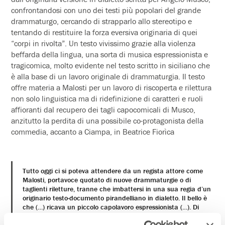
confrontandosi con uno dei testi più popolari del grande
drammaturgo, cercando di strapparlo allo stereotipo e
tentando di restituire la forza eversiva originaria di quei
“corpi in rivolta”. Un testo vivissimo grazie alla violenza
beffarda della lingua, una sorta di musica espressionista e
tragicomica, molto evidente nel testo scritto in siciliano che
è alla base di un lavoro originale di drammaturgia. Il testo
offre materia a Malosti per un lavoro di riscoperta e rilettura
non solo linguistica ma di ridefinizione di caratteri e ruoli
affioranti dal recupero dei tagli capocomicali di Musco,
anzitutto la perdita di una possibile co-protagonista della
commedia, accanto a Ciampa, in Beatrice Fiorìca
Tutto oggi ci si poteva attendere da un regista attore come
Malosti, portavoce quotato di nuove drammaturgie o di
taglienti riletture, tranne che imbattersi in una sua regia d’un
originario testo-documento pirandelliano in dialetto. Il bello è
che (…) ricava un piccolo capolavoro espressionista (…). Di
questa storia (…) noi vediamo e ascoltiamo una farsa nera
dove la distinzione celebre e ragionante della corda “civile”,