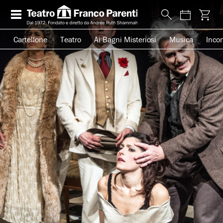
Cartellone
Teatro
Ai Bagni Misteriosi
Musica
Incon