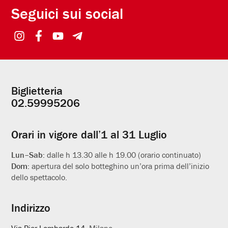
Seguici sui social
Biglietteria
Informazioni
02.59995206
utili
Orari in vigore dall’1 al 31 Luglio
Lun–Sab:
dalle h 13.30 alle h 19.00 (orario continuato)
Dom:
apertura del solo botteghino un’ora prima dell’inizio
dello spettacolo.
Indirizzo
Via Pier Lombardo 14
, Milano