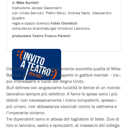
di
Mike Bartlett
traduzione Jacopo Gassmann
con Linda Gennari, Pietro Micci, Andrea Narsi, Alessandro
Quattro
regia e spazio scenico
Fabio Cherstich
consulenza drammaturgia Vincenzo Latronico
produzione Teatro Franco Parenti
Commedia spietata e politicamente scorretta quella di Mike
Bartlett, giovane scrittore – esperto in gabbie mentali – tra i
più interessanti e lucidi del Regno Unito.
Bull
delinea con angosciante lucidità le derive di un mondo
lavorativo sempre più selettivo. A farne le spese sono i più
deboli: non necessariamente i meno competenti, spesso i
più umani, non abbastanza vaccinati contro la cattiveria e
l’imperante cinismo.
Tre dipendenti sono in attesa del tagliatore di teste. Due di
loro si lanciano, sadici e sprezzanti, al massacro del collega