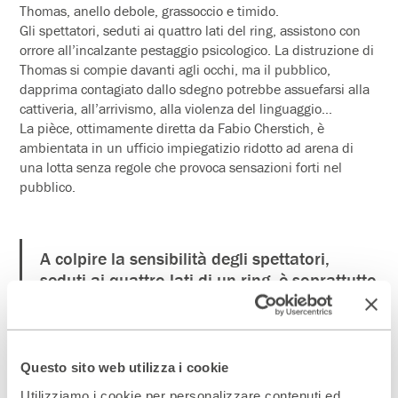
Thomas, anello debole, grassoccio e timido.
Gli spettatori, seduti ai quattro lati del ring, assistono con
orrore all’incalzante pestaggio psicologico. La distruzione di
Thomas si compie davanti agli occhi, ma il pubblico,
dapprima contagiato dallo sdegno potrebbe assuefarsi alla
cattiveria, all’arrivismo, alla violenza del linguaggio…
La pièce, ottimamente diretta da Fabio Cherstich, è
ambientata in un ufficio impiegatizio ridotto ad arena di
una lotta senza regole che provoca sensazioni forti nel
pubblico.
A colpire la sensibilità degli spettatori,
seduti ai quattro lati di un ring, è soprattutto
la studiatissima partitura gestuale messa a
punto dai bravi attori: l’insopportabile
Isabel, l’orripilante Tony, lo sconfitto
Thomas.
Questo sito web utilizza i cookie
Utilizziamo i cookie per personalizzare contenuti ed