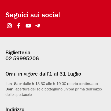
Seguici sui social
Biglietteria
Informazioni
02.59995206
utili
Orari in vigore dall’1 al 31 Luglio
Lun–Sab:
dalle h 13.30 alle h 19.00 (orario continuato)
Dom:
apertura del solo botteghino un’ora prima dell’inizio
dello spettacolo.
Indirizzo