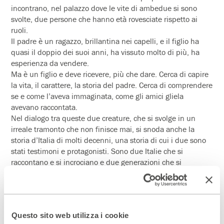
incontrano, nel palazzo dove le vite di ambedue si sono
svolte, due persone che hanno età rovesciate rispetto ai
ruoli.
Il padre è un ragazzo, brillantina nei capelli, e il figlio ha
quasi il doppio dei suoi anni, ha vissuto molto di più, ha
esperienza da vendere.
Ma è un figlio e deve ricevere, più che dare. Cerca di capire
la vita, il carattere, la storia del padre. Cerca di comprendere
se e come l’aveva immaginata, come gli amici gliela
avevano raccontata.
Nel dialogo tra queste due creature, che si svolge in un
irreale tramonto che non finisce mai, si snoda anche la
storia d’Italia di molti decenni, una storia di cui i due sono
stati testimoni e protagonisti. Sono due Italie che si
raccontano e si incrociano e due generazioni che si
confrontano: quella del padre, che ha partecipato alla
rinascita del paese nel secondo dopoguerra, e quella del
figlio, che ha partecipato ad una stagione dove molti degli
ideali nati nel dopoguerra sono entrati in crisi.
Questo sito web utilizza i cookie
In scena Massimo Ghini e Francesco Bonomo diretti da