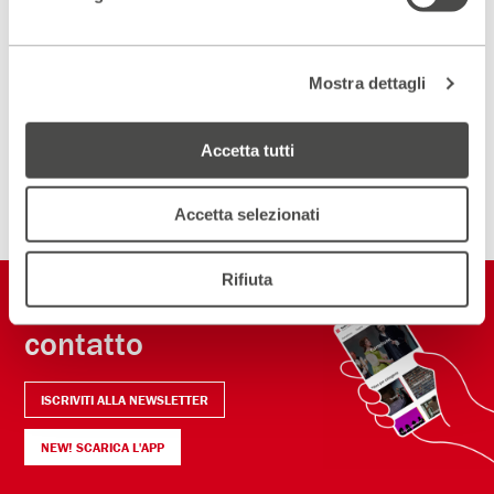
Scopri un luogo unico
Mostra dettagli
DIVENTA PARTNER
Accetta tutti
ISCRIVITI ALLA NEWSLETTER
Accetta selezionati
Rifiuta
Restiamo in
contatto
ISCRIVITI ALLA NEWSLETTER
NEW! SCARICA L'APP