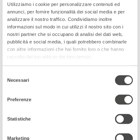
Piero Maccarinelli.
Utilizziamo i cookie per personalizzare contenuti ed
annunci, per fornire funzionalità dei social media e per
Massimo Ghini si supera […] e sviluppa a pieno e
analizzare il nostro traffico. Condividiamo inoltre
intensamente la personalità del giovane Veltroni, entrando
informazioni sul modo in cui utilizzi il nostro sito con i
in profondità nei sentimenti, lavorando sull’intimità di
nostri partner che si occupano di analisi dei dati web,
uomo […]
pubblicità e social media, i quali potrebbero combinarle
Francesco Bonomo impersona un padre poco coinvolto
con altre informazioni che hai fornito loro o che hanno
nell’emotività del figlio, quasi fosse un grillo parlante che
raccolto dal tuo utilizzo dei loro servizi.
torna per lavare la memoria del figlio.
Bellissima la frase conclusiva “essere per te senza poter
Selezione
essere.
Necessari
del
INCONTRO>>
consenso
Giovedì 20 aprile | h 19.00
Preferenze
Maurizio Porro intervista
Walter Veltroni
Statistiche
Scopri gli spazi del Parenti
ACCEDI AL VIRTUAL TOUR
Marketing