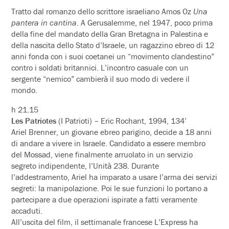
Tratto dal romanzo dello scrittore israeliano Amos Oz
Una
pantera in cantina
. A Gerusalemme, nel 1947, poco prima
della fine del mandato della Gran Bretagna in Palestina e
della nascita dello Stato d’Israele, un ragazzino ebreo di 12
anni fonda con i suoi coetanei un “movimento clandestino”
contro i soldati britannici. L’incontro casuale con un
sergente “nemico” cambierà il suo modo di vedere il
mondo.
h 21.15
Les Patriotes
(I Patrioti) – Eric Rochant, 1994, 134’
Ariel Brenner, un giovane ebreo parigino, decide a 18 anni
di andare a vivere in Israele. Candidato a essere membro
del Mossad, viene finalmente arruolato in un servizio
segreto indipendente, l’Unità 238. Durante
l’addestramento, Ariel ha imparato a usare l’arma dei servizi
segreti: la manipolazione. Poi le sue funzioni lo portano a
partecipare a due operazioni ispirate a fatti veramente
accaduti.
All’uscita del film, il settimanale francese L’Express ha