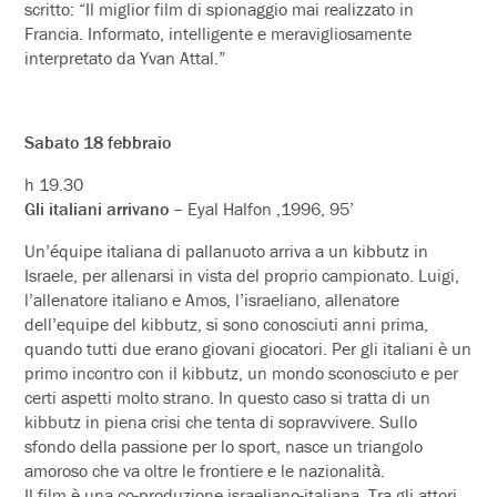
scritto: “Il miglior film di spionaggio mai realizzato in
Francia. Informato, intelligente e meravigliosamente
interpretato da Yvan Attal.”
Sabato 18 febbraio
h 19.30
Gli italiani arrivano
– Eyal Halfon ,1996, 95’
Un’équipe italiana di pallanuoto arriva a un kibbutz in
Israele, per allenarsi in vista del proprio campionato. Luigi,
l’allenatore italiano e Amos, l’israeliano, allenatore
dell’equipe del kibbutz, si sono conosciuti anni prima,
quando tutti due erano giovani giocatori. Per gli italiani è un
primo incontro con il kibbutz, un mondo sconosciuto e per
certi aspetti molto strano. In questo caso si tratta di un
kibbutz in piena crisi che tenta di sopravvivere. Sullo
sfondo della passione per lo sport, nasce un triangolo
amoroso che va oltre le frontiere e le nazionalità.
Il film è una co-produzione israeliano-italiana. Tra gli attori