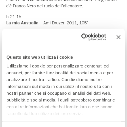
c’è Franco Nero nel ruolo dell’allenatore.
h 21.15
La mia Australia
– Ami Druzer, 2011, 105’
Negli Anni Sessanta Tadek,10 anni e André, 14 anni, due
fratelli, vivono in un quartiere povero di Varsavia con la loro
madre. I due non sanno niente delle loro origine ebraica. Un
giorno la madre scopre che i ragazzi frequentano un gruppo
Questo sito web utilizza i cookie
di giovani antisemiti violenti. La madre racconta loro di
essere ebrea, sopravvissuta del Ghetto di Varsavia e
Utilizziamo i cookie per personalizzare contenuti ed
annuncia la partenza della famiglia per l’Australia. In realtà
annunci, per fornire funzionalità dei social media e per
partono per Israele, dove i due fratelli hanno grandi
analizzare il nostro traffico. Condividiamo inoltre
difficoltà a integrarsi in una società che non sempre lì
informazioni sul modo in cui utilizzi il nostro sito con i
accetta. La storia è ispirata alla vita del regista, d’origine
nostri partner che si occupano di analisi dei dati web,
polacca. Co-produzione israeliano -polacca
pubblicità e social media, i quali potrebbero combinarle
con altre informazioni che hai fornito loro o che hanno
raccolto dal tuo utilizzo dei loro servizi.
Domenica 19 febbraio