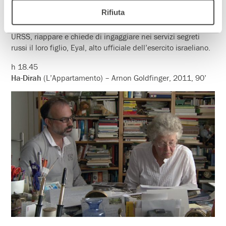
integrati nella nuova società ma il passato li segue e li
Rifiuta
perseguita. L’uomo che in un tempo li aveva arruolato ai
servizi segreti sovietici e con cui hanno lavorato per anni in
URSS, riappare e chiede di ingaggiare nei servizi segreti
russi il loro figlio, Eyal, alto ufficiale dell’esercito israeliano.
h 18.45
Ha-Dirah
(L’Appartamento) – Arnon Goldfinger, 2011, 90’