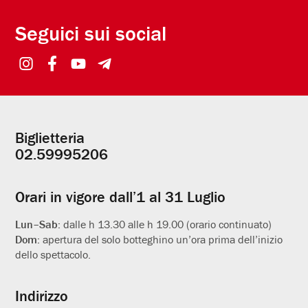
Seguici sui social
Biglietteria
Informazioni
02.59995206
utili
Orari in vigore dall’1 al 31 Luglio
Lun–Sab:
dalle h 13.30 alle h 19.00 (orario continuato)
Dom:
apertura del solo botteghino un’ora prima dell’inizio
dello spettacolo.
Indirizzo