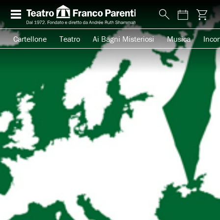
Cartellone
Teatro
Ai Bagni Misteriosi
Musica
Incon