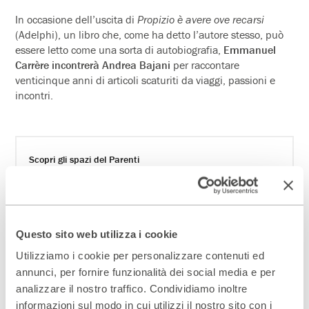
In occasione dell’uscita di
Propizio è avere ove recarsi
(Adelphi), un libro che, come ha detto l’autore stesso, può
essere letto come una sorta di autobiografia,
Emmanuel
Carrère incontrerà Andrea Bajani
per raccontare
venticinque anni di articoli scaturiti da viaggi, passioni e
incontri.
Scopri gli spazi del Parenti
ACCEDI AL VIRTUAL TOUR
Scopri un luogo unico
Questo sito web utilizza i cookie
DIVENTA PARTNER
Utilizziamo i cookie per personalizzare contenuti ed
annunci, per fornire funzionalità dei social media e per
analizzare il nostro traffico. Condividiamo inoltre
ISCRIVITI ALLA NEWSLETTER
informazioni sul modo in cui utilizzi il nostro sito con i