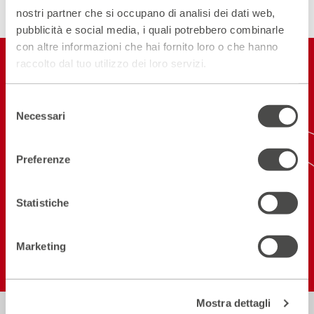
nostri partner che si occupano di analisi dei dati web,
pubblicità e social media, i quali potrebbero combinarle
con altre informazioni che hai fornito loro o che hanno
Restiamo in
raccolto dal tuo utilizzo dei loro servizi.
contatto
Selezione
Necessari
del
ISCRIVITI ALLA NEWSLETTER
consenso
NEW! SCARICA L'APP
Preferenze
Statistiche
Seguici sui social
Marketing
Mostra dettagli