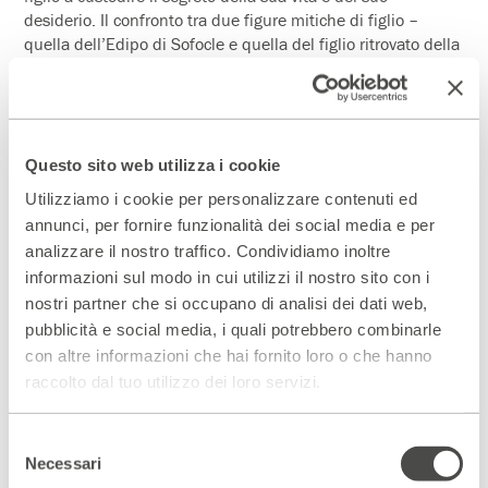
desiderio. Il confronto tra due figure mitiche di figlio –
quella dell’Edipo di Sofocle e quella del figlio ritrovato della
parabola lucana, alle quali fanno eco quelle di Isacco e di
Amleto – offre una prospettiva particolare attraverso la
quale osservare il segreto del figlio.
“Nel tempo in cui tramonta la Legge che punisce e castiga
Questo sito web utilizza i cookie
inesorabilmente, il compito primo – il più alto e il più
Utilizziamo i cookie per personalizzare contenuti ed
difficile – dei genitori è quello di avere fede nel segreto
annunci, per fornire funzionalità dei social media e per
incomprensibile del figlio e nel suo splendore.”
analizzare il nostro traffico. Condividiamo inoltre
informazioni sul modo in cui utilizzi il nostro sito con i
nostri partner che si occupano di analisi dei dati web,
Scopri gli spazi del Parenti
pubblicità e social media, i quali potrebbero combinarle
con altre informazioni che hai fornito loro o che hanno
ACCEDI AL VIRTUAL TOUR
raccolto dal tuo utilizzo dei loro servizi.
Scopri un luogo unico
Selezione
DIVENTA PARTNER
Necessari
del