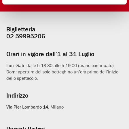
Biglietteria
Informazioni
02.59995206
utili
Orari in vigore dall’1 al 31 Luglio
Lun–Sab:
dalle h 13.30 alle h 19.00 (orario continuato)
Dom:
apertura del solo botteghino un’ora prima dell’inizio
dello spettacolo.
Indirizzo
Via Pier Lombardo 14
, Milano
Parenti Bistrot