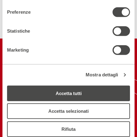
consenso
Preferenze
ISCRIVITI ALLA NEWSLETTER
Statistiche
Restiamo in
Marketing
contatto
Mostra dettagli
ISCRIVITI ALLA NEWSLETTER
NEW! SCARICA L'APP
Accetta tutti
Accetta selezionati
Seguici sui social
Rifiuta