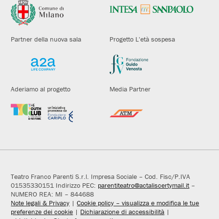
Partner della nuova sala
Progetto L'età sospesa
Aderiamo al progetto
Media Partner
Teatro Franco Parenti S.r.l. Impresa Sociale – Cod. Fisc/P.IVA
01535330151 Indirizzo PEC:
parentiteatro@actaliscertymail.it
–
NUMERO REA: MI – 844688
Note legali & Privacy
|
Cookie policy – visualizza e modifica le tue
preferenze dei cookie
|
Dichiarazione di accessibilità
|