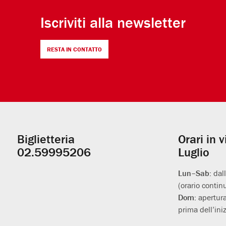
Iscriviti alla newsletter
RESTA IN CONTATTO
Biglietteria
Orari in 
Informazioni
02.59995206
Luglio
utili
Lun–Sab:
dal
(orario contin
Dom:
apertura
prima dell’iniz