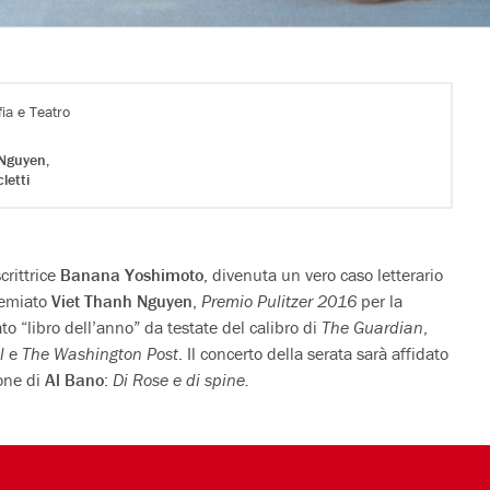
ia e Teatro
Nguyen,
letti
scrittrice
Banana Yoshimoto
, divenuta un vero caso letterario
premiato
Viet Thanh Nguyen
,
Premio Pulitzer 2016
per la
to “libro dell’anno” da testate del calibro di
The Guardian
,
l
e
The Washington Post
. Il concerto della serata sarà affidato
one di
Al Bano
:
Di Rose e di spine.