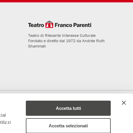
Teatro di Rilevante Interesse Culturale
Fondato e diretto dal 1972 da Andrée Ruth
Shammah
deriamo al progetto
Media Partner
Accetta tutti
ial
ilizzi
Accetta selezionati