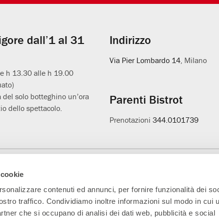
vigore dall’1 al 31
Indirizzo
Via Pier Lombardo 14
, Milano
le h 13.30 alle h 19.00
uato)
 del solo botteghino un’ora
Parenti Bistrot
io dello spettacolo.
Prenotazioni
344.0101739
Main Partner
Partner della nuova
Progetto L'età
A
 cookie
sala
sospesa
rsonalizzare contenuti ed annunci, per fornire funzionalità dei soc
ostro traffico. Condividiamo inoltre informazioni sul modo in cui ut
partner che si occupano di analisi dei dati web, pubblicità e social