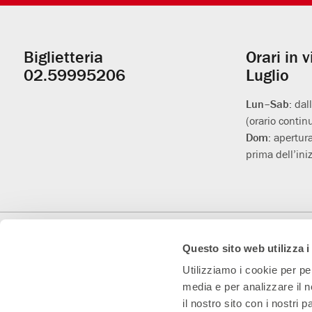
Biglietteria
Orari in 
Informazioni
02.59995206
Luglio
utili
Lun–Sab:
dal
(orario contin
Dom:
apertura
prima dell’iniz
Con il contributo di
Con il sostegno di
Teatro Convenzionato
Questo sito web utilizza i
Utilizziamo i cookie per pe
media e per analizzare il n
il nostro sito con i nostri 