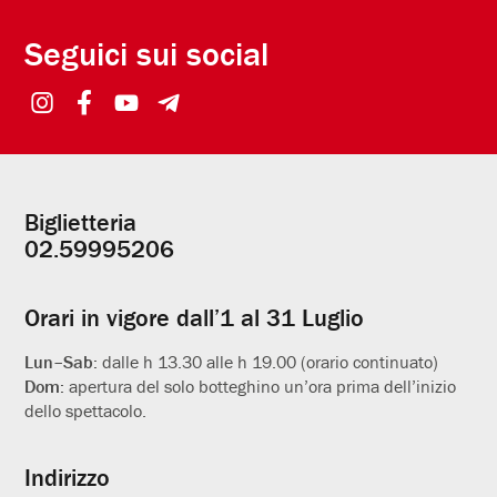
Seguici sui social
Biglietteria
Informazioni
02.59995206
utili
Orari in vigore dall’1 al 31 Luglio
Lun–Sab:
dalle h 13.30 alle h 19.00 (orario continuato)
Dom:
apertura del solo botteghino un’ora prima dell’inizio
dello spettacolo.
Indirizzo