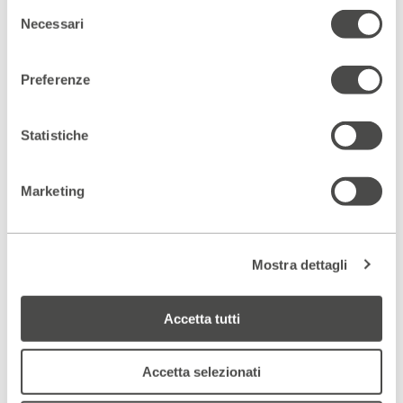
lo spettatore e lo porta a considerare in modo diverso una
Selezione
realtà che invece pareva di conoscere alla perfezione.
Necessari
del
Mario Bianchi – KLP Teatro
consenso
Preferenze
[...] Continuano a convincerci i Lab 121 che, dopo “L’insonne”
dalla Kristof, con il consueto tormento interiore, portano in
Statistiche
scena “Ritratto di donna araba che guarda il mare”, di Davide
Carnevali, Premio Riccione, dove tra atmosfere che ci
ricordano “Lo straniero” di Camus, il concetto di “normalità”
Marketing
viene stravolto e relativizzato, dove la cultura non viene
derubricata a folclore, in quella percezione di incomunicabilità
tra popoli così lontani così vicini da una parte, di infinito e
complicato rispetto dall’altro: l’integrazione passa da qui.
Mostra dettagli
Tommaso Chimenti – Il fatto quotidiano
Accetta tutti
Scopri gli spazi del Parenti
Accetta selezionati
ACCEDI AL VIRTUAL TOUR