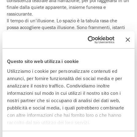
consistenza teatrale alla narrazione, per poi raggelarsi in un
finale dalla quiete apparente, insieme funerea e
rassicurante.
Il tempo di un’illusione. Lo spazio è la tabula rasa che
possa accogliere questa illusione. Sono frammenti, istanti
tesi, interrogazioni dell’anima. Si procede per associazioni,
contrasti e come un puzzle, pezzo dopo pezzo si intravede
un disegno finale.
Questo sito web utilizza i cookie
Utilizziamo i cookie per personalizzare contenuti ed
[...] A volte, in un piccolo teatro di provincia, capita di
imbattersi, al suo debutto, in uno spettacolo di originale
annunci, per fornire funzionalità dei social media e per
fattura, che ti apre dubbi e domande che hai dentro e allo
analizzare il nostro traffico. Condividiamo inoltre
stesso tempo sono il fulcro di un mondo in continua
informazioni sul modo in cui utilizzi il nostro sito con i
ebollizione. [...] La bella regia di Claudio Autelli porta in scena
questo testo di Carnevali, per nulla buonista, che scava in
nostri partner che si occupano di analisi dei dati web,
mondi in cui ognuno coltiva i propri desideri e le rispettive
pubblicità e social media, i quali potrebbero combinarle
incontrovertibili ragioni. E lo fa in maniera semplice e
con altre informazioni che hai fornito loro o che hanno
complessa allo stesso tempo, attraverso un raffinato continuo
gioco a rimpiattino tra luce e attori. (...) Aiutato in modo
raccolto dal tuo utilizzo dei loro servizi.
perfetto da Alice Conti, Michele Di Giacomo, Giacomo Ferraù e
Giulia Viana, lo spettacolo afferra per la mente e per il cuore