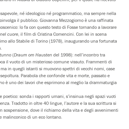
consapevole, né ideologico né programmatico, ma sempre nella
 coinvolga il pubblico. Giovanna Mezzogiorno è una raffinata
coscenico: lo fa con questo testo di Fosse tornando a lavorare
 nel cuore
, il film di Cristina Comencini. Con lei in scena
imo allo Stabile di Torino (1978), inaugurando una fortunata
.
tunno
(
Draum om Hausten
del 1998): nell’incontro tra
lloca il vuoto di un misterioso comune vissuto. Frammenti di
 ma in quegli istanti si muovono spettri di vecchi nomi, case
i sepoltura. Parabola che confonde vita e morte, passato e
no
è uno dei lavori che esprimono al meglio la drammaturgia
e poetico: sonda i rapporti umani, s’insinua negli spazi vuoti
enza. Tradotto in oltre 40 lingue, l’autore e la sua scrittura si
n sospensione, dove il richiamo della vita e degli avvenimenti
 e malinconico di un eco lontano.