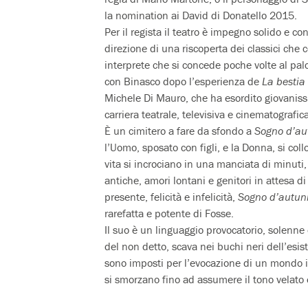
la nomination ai David di Donatello 2015.
Per il regista il teatro è impegno solido e 
direzione di una riscoperta dei classici che
interprete che si concede poche volte al pal
con Binasco dopo l’esperienza de
La bestia
Michele Di Mauro, che ha esordito giovaniss
carriera teatrale, televisiva e cinematografica
È un cimitero a fare da sfondo a
Sogno d’au
l’Uomo, sposato con figli, e la Donna, si co
vita si incrociano in una manciata di minuti,
antiche, amori lontani e genitori in attesa d
presente, felicità e infelicità,
Sogno d’autun
rarefatta e potente di Fosse.
Il suo è un linguaggio provocatorio, solenne 
del non detto, scava nei buchi neri dell’esist
sono imposti per l’evocazione di un mondo i
si smorzano fino ad assumere il tono velato