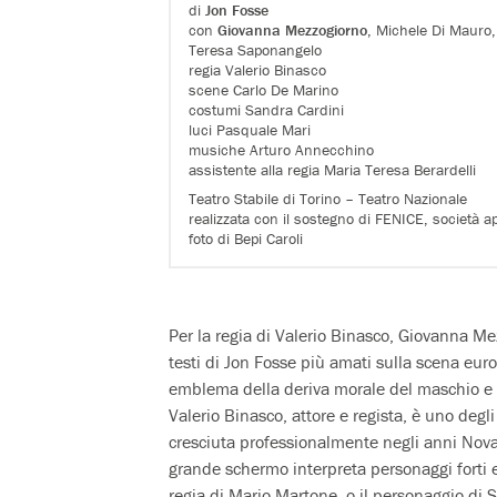
di
Jon Fosse
con
Giovanna Mezzogiorno
, Michele Di Mauro, 
Teresa Saponangelo
regia Valerio Binasco
scene Carlo De Marino
costumi Sandra Cardini
luci Pasquale Mari
musiche Arturo Annecchino
assistente alla regia Maria Teresa Berardelli
Teatro Stabile di Torino – Teatro Nazionale
realizzata con il sostegno di FENICE, società 
foto di Bepi Caroli
Per la regia di Valerio Binasco, Giovanna M
testi di Jon Fosse più amati sulla scena eur
emblema della deriva morale del maschio e d
Valerio Binasco, attore e regista, è uno degli
cresciuta professionalmente negli anni Novan
grande schermo interpreta personaggi forti e
regia di Mario Martone, o il personaggio di S