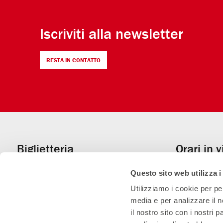
Iscriviti alla newsletter
RESTA IN CONTATTO
Biglietteria
Orari in 
Informazioni
02.59995206
Luglio
utili
Questo sito web utilizza i
Lun–Sab:
dal
Utilizziamo i cookie per pe
(orario contin
media e per analizzare il n
Dom:
apertura
il nostro sito con i nostri 
prima dell’iniz