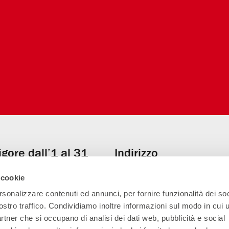
vigore dall’1 al 31
Indirizzo
Via Pier Lombardo 14
, Milano
 cookie
le h 13.30 alle h 19.00
rsonalizzare contenuti ed annunci, per fornire funzionalità dei soc
uato)
ostro traffico. Condividiamo inoltre informazioni sul modo in cui ut
 del solo botteghino un’ora
Parenti Bistrot
partner che si occupano di analisi dei dati web, pubblicità e social
io dello spettacolo.