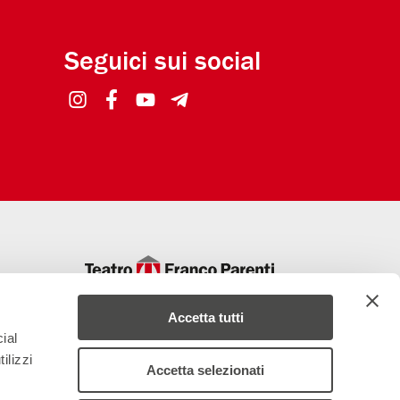
Seguici sui social
Teatro di Rilevante Interesse Culturale
Fondato e diretto dal 1972 da Andrée Ruth
Accetta tutti
Shammah
ial
ilizzi
Accetta selezionati