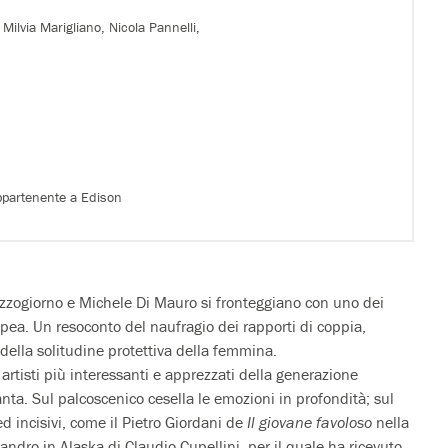
Milvia Marigliano, Nicola Pannelli,
appartenente a Edison
ezzogiorno e Michele Di Mauro si fronteggiano con uno dei
opea. Un resoconto del naufragio dei rapporti di coppia,
ella solitudine protettiva della femmina.
 artisti più interessanti e apprezzati della generazione
ta. Sul palcoscenico cesella le emozioni in profondità; sul
d incisivi, come il Pietro Giordani de
Il giovane favoloso
nella
andro in Alaska di Claudio Cupellini, per il quale ha ricevuto