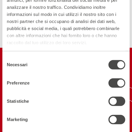
annunci, per fornire funzionalità dei social media e per
DIVENTA PARTNER
analizzare il nostro traffico. Condividiamo inoltre
informazioni sul modo in cui utilizzi il nostro sito con i
nostri partner che si occupano di analisi dei dati web,
ISCRIVITI ALLA NEWSLETTER
pubblicità e social media, i quali potrebbero combinarle
con altre informazioni che hai fornito loro o che hanno
raccolto dal tuo utilizzo dei loro servizi.
Restiamo in
Selezione
Necessari
del
contatto
consenso
Preferenze
ISCRIVITI ALLA NEWSLETTER
NEW! SCARICA L'APP
Statistiche
Marketing
Seguici sui social