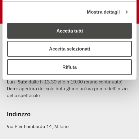
Mostra dettagli
Accetta tutti
Biglietteria
Informazioni
02.59995206
Accetta selezionati
utili
Rifiuta
Orari in vigore dall’1 al 31 Luglio
Lun–Sab:
dalle h 13.30 alle h 19.00 (orario continuato)
Dom:
apertura del solo botteghino un’ora prima dell’inizio
dello spettacolo.
Indirizzo
Via Pier Lombardo 14
, Milano