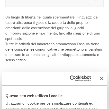
Un luogo di libertà nel quale sperimentare i linguaggi del
teatro attraverso il gioco e la scoperta delle proprie
emozioni: dalla costruzione del gruppo, ai giochi
d’improvvisazione e movimento, fino alla creazione di uno
spettacolo.
Tutte le attività del laboratorio promuovono l’acquisizione
delle competenze comunicative che permettono ai bambini
di entrare in armonia con gli altri, sviluppare autonomia e
senso critico.
Scopri gli spazi del Parenti
ACCEDI AL VIRTUAL TOUR
Questo sito web utilizza i cookie
Utilizziamo i cookie per personalizzare contenuti ed
Scopri un luogo unico