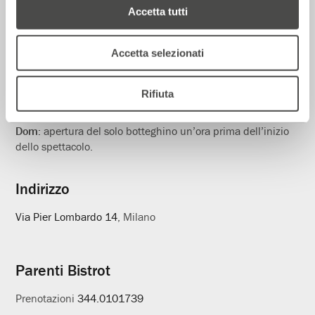
Accetta tutti
Biglietteria
Informazioni
02.59995206
utili
Accetta selezionati
Orari in vigore dall’1 al 31 Luglio
Rifiuta
Lun–Sab:
dalle h 13.30 alle h 19.00 (orario continuato)
Dom:
apertura del solo botteghino un’ora prima dell’inizio
dello spettacolo.
Indirizzo
Via Pier Lombardo 14
, Milano
Parenti Bistrot
Prenotazioni
344.0101739