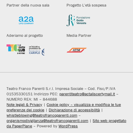
Partner della nuova sala
Progetto L'età sospesa
Aderiamo al progetto
Media Partner
Teatro Franco Parenti S.r.l. Impresa Sociale – Cod. Fisc/P.IVA
01535330151 Indirizzo PEC:
parentiteatro@actaliscertymail.it
–
NUMERO REA: MI – 844688
Note legali & Privacy
|
Cookie policy – visualizza e modifica le tue
preferenze dei cookie
|
Dichiarazione di accessibilità
|
whistleblowing@teatrofrancoparenti.com
–
organismodivigilanza@teatrofrancoparenti.com
|
Sito web progettato
da PaperPlane
– Powered by
WordPress