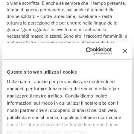
o viene sconfitta. E anche se sembra che il tempo presente,
tempo di guerra permanente, sia anche il tempo delle
donne soldato – curde, americane, israeliane – resta
tuttavia la percezione che per entrare nella lingua della
guerra “guerreggiata” le leve femminili abbiano la
necessitàdi mascolinizzarsi. Sono altri i racconti femminili, e
parlano d’altro. La guerra raccontata al femminile ha i
propri colori, odori, una sua interpretazione dei fatti ed
estensione dei sentimenti. Dove non ci sono eroi e imprese
strabilianti, ma persone reali impegnate nella più disumana
delle occupazioni dell’uomo. E a soffrirne non sono solo le
Questo sito web utilizza i cookie
persone, ma anche i campi, e gli uccelli, e gli alberi. Ogni
Utilizziamo i cookie per personalizzare contenuti ed
cosa che convive con noi su questa terra. Inno spiazzante
alla vita, l’
Uomo seme
è un racconto corale in forma di
annunci, per fornire funzionalità dei social media e per
ballata, in cui narrazione, canto e azione scenica cercano un
analizzare il nostro traffico. Condividiamo inoltre
punto di equilibrio essenziale.»
informazioni sul modo in cui utilizzi il nostro sito con i
nostri partner che si occupano di analisi dei dati web,
Sonia Bergamasco
pubblicità e social media, i quali potrebbero combinarle
con altre informazioni che hai fornito loro o che hanno
raccolto dal tuo utilizzo dei loro servizi.