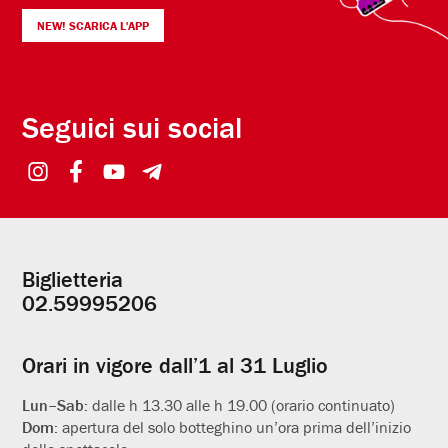
NEW! SCARICA L'APP
Seguici sui social
Biglietteria
Informazioni
02.59995206
utili
Orari in vigore dall’1 al 31 Luglio
Lun–Sab:
dalle h 13.30 alle h 19.00 (orario continuato)
Dom:
apertura del solo botteghino un’ora prima dell’inizio