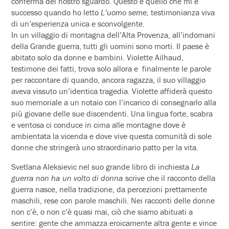
conferma del nostro sguardo. Questo è quello che mi è
successo quando ho letto
L’uomo seme,
testimonianza viva
di un’esperienza unica e sconvolgente.
In un villaggio di montagna dell’Alta Provenza, all’indomani
della Grande guerra, tutti gli uomini sono morti. Il paese è
abitato solo da donne e bambini. Violette Ailhaud,
testimone dei fatti, trova solo allora e finalmente le parole
per raccontare di quando, ancora ragazza, il suo villaggio
aveva vissuto un’identica tragedia. Violette affiderà questo
suo memoriale a un notaio con l’incarico di consegnarlo alla
più giovane delle sue discendenti. Una lingua forte, scabra
e ventosa ci conduce in cima alle montagne dove è
ambientata la vicenda e dove vive questa comunità di sole
donne che stringerà uno straordinario patto per la vita.
Svetlana Aleksievic nel suo grande libro di inchiesta
La
guerra non ha un volto di donna
scrive che il racconto della
guerra nasce, nella tradizione, da percezioni prettamente
maschili, rese con parole maschili. Nei racconti delle donne
non c’è, o non c’è quasi mai, ciò che siamo abituati a
sentire: gente che ammazza eroicamente altra gente e vince