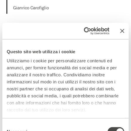
Gianrico Carofiglio
Un percorso di quattro incontri per chi desidera migliorare
la propria facoltà di ascoltare per rivivere scene, ricordi e
pensieri che raffigurano l’ascolto e/o il non ascolto.
Decidere di ascoltare, rendersi conto di quando lo facciamo,
Questo sito web utilizza i cookie
come e con chi.
Utilizziamo i cookie per personalizzare contenuti ed
Giocare e rompere schemi ripetitivi, capire che interlocutori
annunci, per fornire funzionalità dei social media e per
a nostra volta siamo/vorremmo/decidiamo di essere.
analizzare il nostro traffico. Condividiamo inoltre
Giochi, scrittura, movimenti di gruppo e a coppie.
informazioni sul modo in cui utilizzi il nostro sito con i
nostri partner che si occupano di analisi dei dati web,
pubblicità e social media, i quali potrebbero combinarle
con altre informazioni che hai fornito loro o che hanno
Scopri gli spazi del Parenti
raccolto dal tuo utilizzo dei loro servizi.
ACCEDI AL VIRTUAL TOUR
Selezione
Scopri un luogo unico