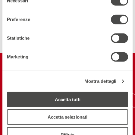
Necessari
del
DIVENTA PARTNER
consenso
Preferenze
ISCRIVITI ALLA NEWSLETTER
Statistiche
Marketing
Restiamo in
contatto
Mostra dettagli
ISCRIVITI ALLA NEWSLETTER
Accetta tutti
NEW! SCARICA L'APP
Accetta selezionati
Seguici sui social
Rifiuta