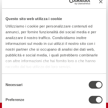
Concerto finale del gruppo Silkroad's GMW Ambassadors
domenica 22 ottobre nel Foyer del Teatro
Questo sito web utilizza i cookie
Utilizziamo i cookie per personalizzare contenuti ed
annunci, per fornire funzionalità dei social media e per
Scopri gli spazi del Parenti
analizzare il nostro traffico. Condividiamo inoltre
ACCEDI AL VIRTUAL TOUR
informazioni sul modo in cui utilizzi il nostro sito con i
nostri partner che si occupano di analisi dei dati web,
pubblicità e social media, i quali potrebbero combinarle
Scopri un luogo unico
con altre informazioni che hai fornito loro o che hanno
DIVENTA PARTNER
raccolto dal tuo utilizzo dei loro servizi.
Selezione
ISCRIVITI ALLA NEWSLETTER
Necessari
del
consenso
Preferenze