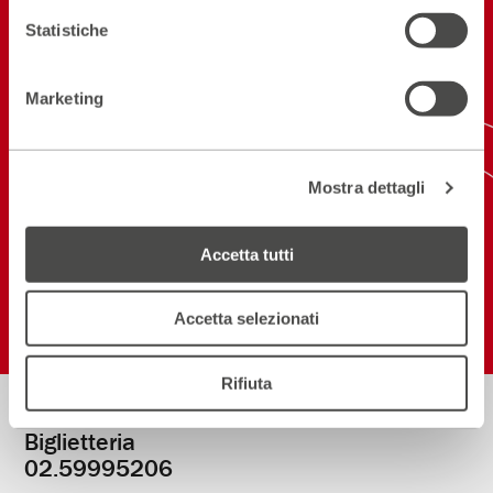
Restiamo in
Statistiche
contatto
Marketing
ISCRIVITI ALLA NEWSLETTER
NEW! SCARICA L'APP
Mostra dettagli
Accetta tutti
Seguici sui social
Accetta selezionati
Rifiuta
Biglietteria
Informazioni
02.59995206
utili