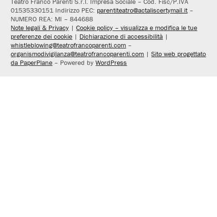
Teatro Franco Parenti S.r.l. Impresa Sociale – Cod. Fisc/P.IVA
01535330151 Indirizzo PEC:
parentiteatro@actaliscertymail.it
–
NUMERO REA: MI – 844688
Note legali & Privacy
|
Cookie policy – visualizza e modifica le tue
preferenze dei cookie
|
Dichiarazione di accessibilità
|
whistleblowing@teatrofrancoparenti.com
–
organismodivigilanza@teatrofrancoparenti.com
|
Sito web progettato
da PaperPlane
– Powered by
WordPress