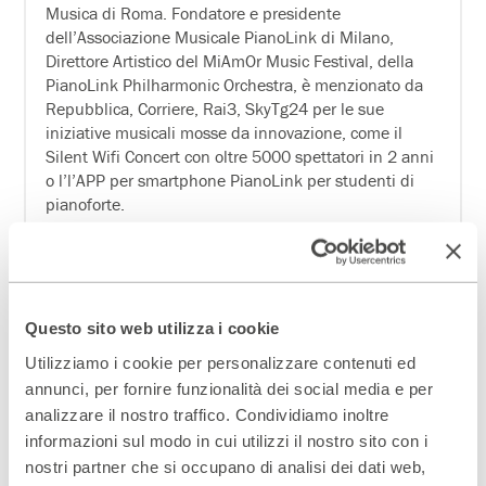
Musica di Roma. Fondatore e presidente
dell’Associazione Musicale PianoLink di Milano,
Direttore Artistico del MiAmOr Music Festival, della
PianoLink Philharmonic Orchestra, è menzionato da
Repubblica, Corriere, Rai3, SkyTg24 per le sue
iniziative musicali mosse da innovazione, come il
Silent Wifi Concert con oltre 5000 spettatori in 2 anni
o l’l’APP per smartphone PianoLink per studenti di
pianoforte.
Questo sito web utilizza i cookie
Scopri gli spazi del Parenti
Utilizziamo i cookie per personalizzare contenuti ed
ACCEDI AL VIRTUAL TOUR
annunci, per fornire funzionalità dei social media e per
analizzare il nostro traffico. Condividiamo inoltre
informazioni sul modo in cui utilizzi il nostro sito con i
Scopri un luogo unico
nostri partner che si occupano di analisi dei dati web,
DIVENTA PARTNER