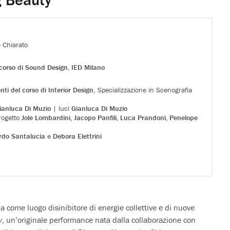
 Chiarato
 corso di Sound Design, IED Milano
nti del corso di Interior Design
, Specializzazione in Scenografia
ianluca Di Muzio
| luci
Gianluca Di Muzio
progetto
Jole Lombardini, Jacopo Panfili, Luca Prandoni, Penelope
rdo Santalucia
e
Debora Elettrini
 come luogo disinibitore di energie collettive e di nuove
y
, un’originale performance nata dalla collaborazione con