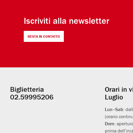
Iscriviti alla newsletter
RESTA IN CONTATTO
Biglietteria
Orari in 
Informazioni
02.59995206
Luglio
utili
Lun–Sab:
dal
(orario contin
Dom:
apertura
prima dell’iniz