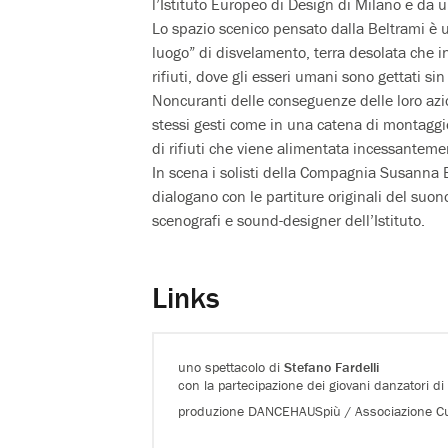
l’Istituto Europeo di Design di Milano e da u
Lo spazio scenico pensato dalla Beltrami è 
luogo” di disvelamento, terra desolata che in
rifiuti, dove gli esseri umani sono gettati s
Noncuranti delle conseguenze delle loro azio
stessi gesti come in una catena di montaggio 
di rifiuti che viene alimentata incessantem
In scena i solisti della Compagnia Susanna B
dialogano con le partiture originali del suono
scenografi e sound-designer dell’Istituto.
Links
uno spettacolo di
Stefano Fardelli
con la partecipazione dei giovani danzatori di
produzione DANCEHAUSpiù / Associazione Cu