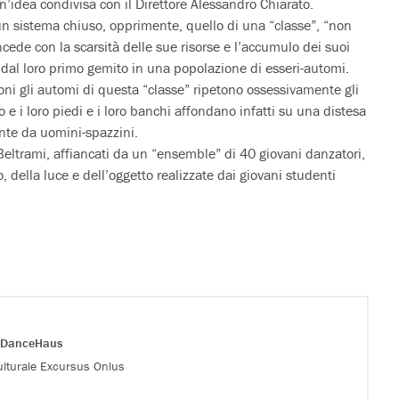
n’idea condivisa con il Direttore Alessandro Chiarato.
un sistema chiuso, opprimente, quello di una “classe”, “non
cede con la scarsità delle sue risorse e l’accumulo dei suoi
in dal loro primo gemito in una popolazione di esseri-automi.
ni gli automi di questa “classe” ripetono ossessivamente gli
e i loro piedi e i loro banchi affondano infatti su una distesa
ente da uomini-spazzini.
eltrami, affiancati da un “ensemble” di 40 giovani danzatori,
, della luce e dell’oggetto realizzate dai giovani studenti
DanceHaus
lturale Excursus Onlus