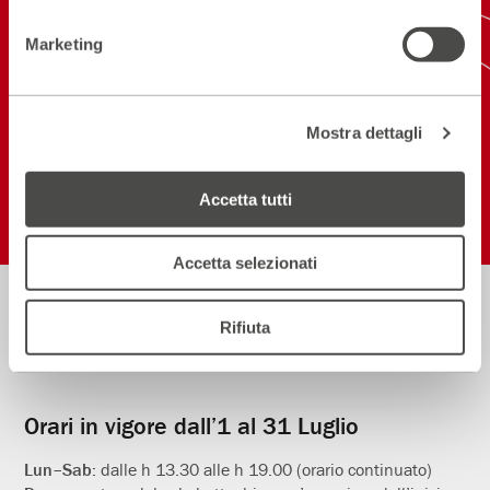
ISCRIVITI ALLA NEWSLETTER
Marketing
NEW! SCARICA L'APP
Mostra dettagli
Seguici sui social
Accetta tutti
Accetta selezionati
Biglietteria
Rifiuta
Informazioni
02.59995206
utili
Orari in vigore dall’1 al 31 Luglio
Lun–Sab:
dalle h 13.30 alle h 19.00 (orario continuato)