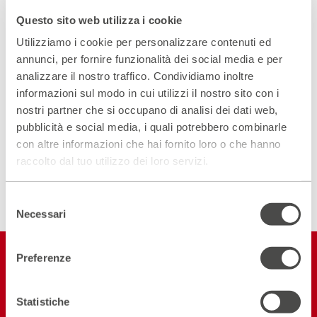
Questo sito web utilizza i cookie
Scopri gli spazi del Parenti
Utilizziamo i cookie per personalizzare contenuti ed
ACCEDI AL VIRTUAL TOUR
annunci, per fornire funzionalità dei social media e per
analizzare il nostro traffico. Condividiamo inoltre
informazioni sul modo in cui utilizzi il nostro sito con i
Scopri un luogo unico
nostri partner che si occupano di analisi dei dati web,
DIVENTA PARTNER
pubblicità e social media, i quali potrebbero combinarle
con altre informazioni che hai fornito loro o che hanno
raccolto dal tuo utilizzo dei loro servizi.
ISCRIVITI ALLA NEWSLETTER
Selezione
Necessari
del
consenso
Restiamo in
Preferenze
contatto
Statistiche