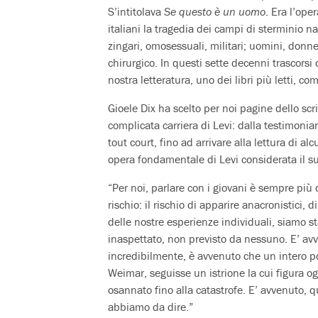
S’intitolava
Se questo è un uomo
. Era l’ope
italiani la tragedia dei campi di sterminio na
zingari, omosessuali, militari; uomini, don
chirurgico. In questi sette decenni trascorsi 
nostra letteratura, uno dei libri più letti, c
Gioele Dix ha scelto per noi pagine dello scri
complicata carriera di Levi: dalla testimoni
tout court, fino ad arrivare alla lettura di a
opera fondamentale di Levi considerata il s
“Per noi, parlare con i giovani è sempre pi
rischio: il rischio di apparire anacronistici,
delle nostre esperienze individuali, siamo 
inaspettato, non previsto da nessuno. E’ av
incredibilmente, è avvenuto che un intero pop
Weimar, seguisse un istrione la cui figura og
osannato fino alla catastrofe. E’ avvenuto, 
abbiamo da dire.”