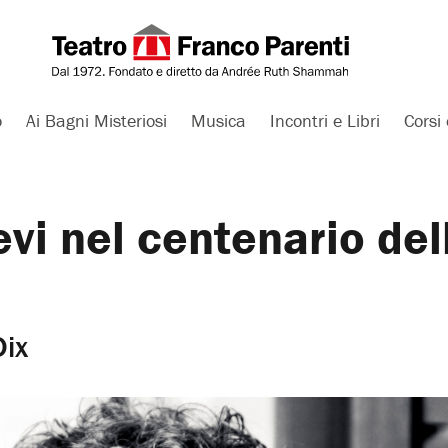
o
Ai Bagni Misteriosi
Musica
Incontri e Libri
Corsi 
vi nel centenario del
Dix