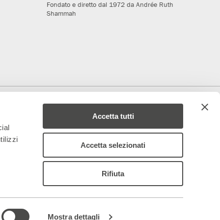
Fondato e diretto dal 1972 da Andrée Ruth
Shammah
deriamo al progetto
Media Partner
Accetta tutti
ial
ilizzi
Accetta selezionati
Rifiuta
 – 844688
ancoparenti.com
–
organismodivigilanza@teatrofrancoparenti.com
|
Mostra dettagli