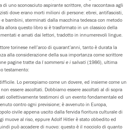
ra di uno sconosciuto aspirante scrittore, che raccontava agli
zisti dove erano morti milioni di persone: ebrei, antifascisti,
ne e bambini, sterminati dalla macchina tedesca con metodo
da allora questo libro si è trasformato in un classico della
ommentati e amati dai lettori, tradotto in innumerevoli lingue.
ttore torinese nell’arco di quarant’anni, tanto è durata la
anza alla considerazione della sua importanza come scrittore
lcune pagine tratte da
I sommersi e i salvati
(1986), ultima
uo testamento:
ù difficile. Lo percepiamo come un dovere, ed insieme come un
 di non essere ascoltati. Dobbiamo essere ascoltati al di sopra
stati collettivamente testimoni di un evento fondamentale ed
venuto contro ogni previsione; è avvenuto in Europa,
olo civile appena uscito dalla fervida fioritura culturale di
gi muove al riso, eppure Adolf Hitler è stato obbedito ed
quindi può accadere di nuovo: questo è il nocciolo di quanto