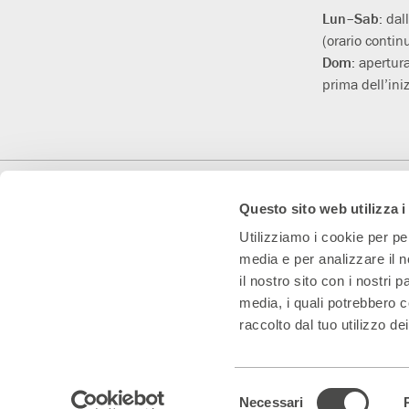
Lun–Sab:
dal
(orario contin
Dom:
apertura
prima dell’iniz
Con il contributo di
Con il sostegno di
Teatro Convenzionato
Questo sito web utilizza i
Utilizziamo i cookie per pe
media e per analizzare il n
il nostro sito con i nostri 
media, i quali potrebbero c
raccolto dal tuo utilizzo dei
Teatro Franco Parenti S.r.l. Impresa Sociale – Cod. Fisc/P.IVA 0153
Selezione
Note legali & Privacy
|
Cookie policy – visualizza e modifica le tue pre
Necessari