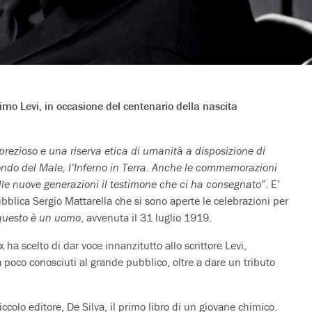
rimo Levi, in occasione del centenario della nascita
rezioso e una riserva etica di umanità a disposizione di
fondo del Male, l’Inferno in Terra. Anche le commemorazioni
alle nuove generazioni il testimone che ci ha consegnato
”. E’
blica Sergio Mattarella che si sono aperte le celebrazioni per
questo è un uomo
, avvenuta il 31 luglio 1919.
 ha scelto di dar voce innanzitutto allo scrittore Levi,
a poco conosciuti al grande pubblico, oltre a dare un tributo
ccolo editore, De Silva, il primo libro di un giovane chimico.