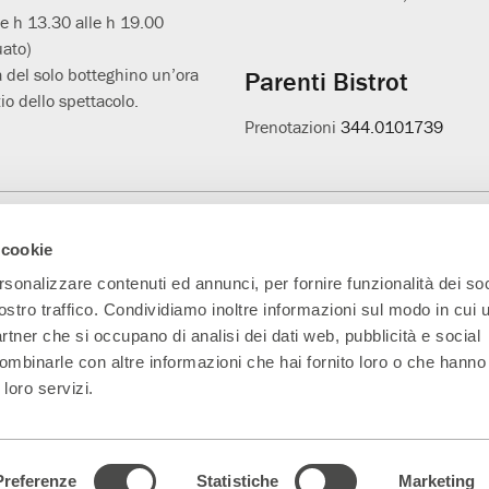
le h 13.30 alle h 19.00
uato)
 del solo botteghino un’ora
Parenti Bistrot
io dello spettacolo.
Prenotazioni
344.0101739
Main Partner
Partner della nuova
Progetto L'età
A
 cookie
sala
sospesa
rsonalizzare contenuti ed annunci, per fornire funzionalità dei soc
ostro traffico. Condividiamo inoltre informazioni sul modo in cui ut
partner che si occupano di analisi dei dati web, pubblicità e social
ombinarle con altre informazioni che hai fornito loro o che hanno
 loro servizi.
5330151 Indirizzo PEC:
parentiteatro@actaliscertymail.it
– NUMERO REA: MI
ferenze dei cookie
|
Dichiarazione di accessibilità
|
whistleblowing@teatrofr
Preferenze
Statistiche
Marketing