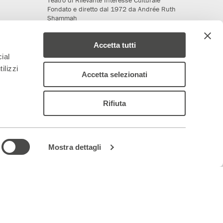
Fondato e diretto dal 1972 da Andrée Ruth
Shammah
Accetta tutti
ial
ilizzi
Accetta selezionati
Rifiuta
deriamo al progetto
Media Partner
Mostra dettagli
 – 844688
ancoparenti.com
–
organismodivigilanza@teatrofrancoparenti.com
|