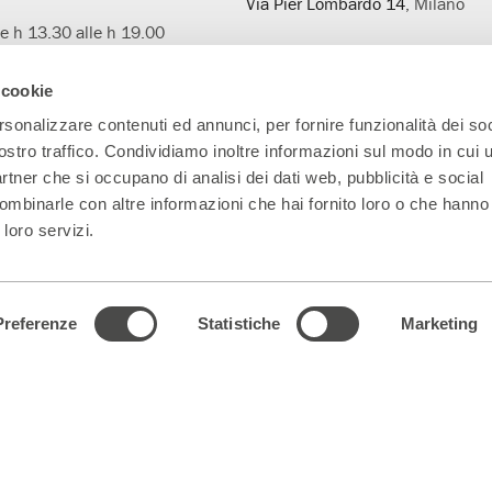
Via Pier Lombardo 14
, Milano
le h 13.30 alle h 19.00
uato)
 del solo botteghino un’ora
Parenti Bistrot
 cookie
io dello spettacolo.
rsonalizzare contenuti ed annunci, per fornire funzionalità dei soc
Prenotazioni
344.0101739
ostro traffico. Condividiamo inoltre informazioni sul modo in cui ut
partner che si occupano di analisi dei dati web, pubblicità e social
ombinarle con altre informazioni che hai fornito loro o che hanno
 loro servizi.
Main Partner
Partner della nuova
Progetto L'età
A
sala
sospesa
Preferenze
Statistiche
Marketing
5330151 Indirizzo PEC:
parentiteatro@actaliscertymail.it
– NUMERO REA: MI
ferenze dei cookie
|
Dichiarazione di accessibilità
|
whistleblowing@teatrofr