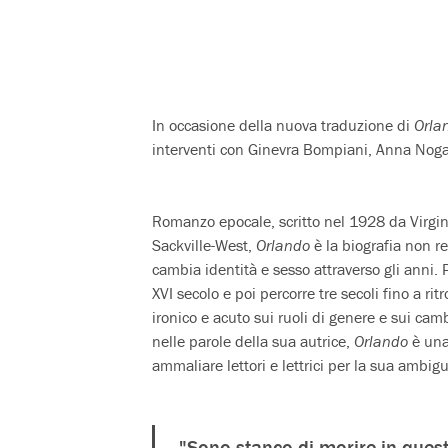
In occasione della nuova traduzione di
Orla
interventi con Ginevra Bompiani, Anna Noga
Romanzo epocale, scritto nel 1928 da Virgini
Sackville-West,
Orlando
è la biografia non r
cambia identità e sesso attraverso gli ann
XVI secolo e poi percorre tre secoli fino a r
ironico e acuto sui ruoli di genere e sui c
nelle parole della sua autrice,
Orlando
è una
ammaliare lettori e lettrici per la sua ambig
"Sono stanco di morire in quest