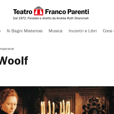
o
Ai Bagni Misteriosi
Musica
Incontri e Libri
Corsi 
emporanei
 Woolf