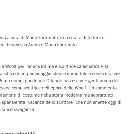
ndo
a cura di Mario Fortunato, una serata di letture e
ra, Francesco Arena e Mario Fortunato.
a Woolf per l’amica intima e scrittrice carismatica Vita
ealistica di un personaggio storico immortale e senza età che
i. Prima uomo, poi donna Orlando nasce come gentiluomo del
itrovarsi come scrittrice nell’epoca della Woolf. Un commento
ambiamenti di costume nella storia moderna ma soprattutto
 spensierata “vacanza dello scrittore” che non smette oggi di
uità e stravaganza.
a mia identità.