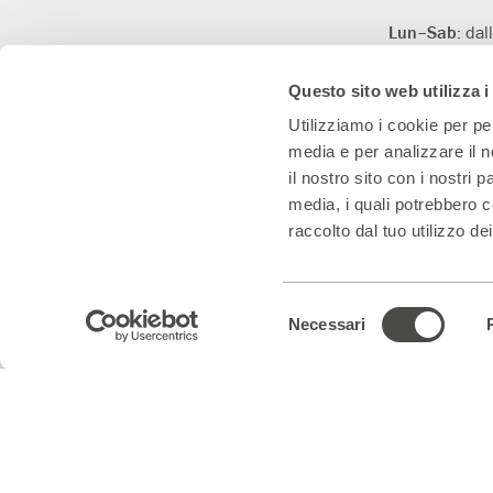
utili
Lun–Sab:
dal
(orario contin
Dom:
apertura
Questo sito web utilizza i
prima dell’iniz
Utilizziamo i cookie per pe
media e per analizzare il n
il nostro sito con i nostri 
media, i quali potrebbero c
raccolto dal tuo utilizzo dei
Con il contributo di
Con il sostegno di
Teatro Convenzionato
Selezione
Necessari
del
consenso
Teatro Franco Parenti S.r.l. Impresa Sociale – Cod. Fisc/P.IVA 0153
Note legali & Privacy
|
Cookie policy – visualizza e modifica le tue pre