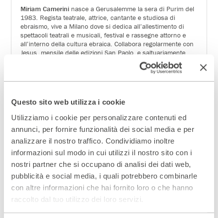
Miriam Camerini
nasce a Gerusalemme la sera di Purim del
1983. Regista teatrale, attrice, cantante e studiosa di
ebraismo, vive a Milano dove si dedica all’allestimento di
spettacoli teatrali e musicali, festival e rassegne attorno e
all’interno della cultura ebraica. Collabora regolarmente con
Jesus, mensile delle edizioni San Paolo, e saltuariamente
con altre testate. Tra i suoi spettacoli:
Golem
,
Un grembo
due nazioni molte anime
,
Il mare in valigia
,
Caffè Odessa
,
Chouchani
,
Messia e Rivoluzione
e
Lo Shabbat di tutti
,
performance-cena dedicata al Sabato ebraico.
Jean Blanchaert
è gallerista, curatore, scultore in vetro,
Questo sito web utilizza i cookie
calligrafo, illustratore e collaboratore di Art e Dossier (Giunti).
Utilizziamo i cookie per personalizzare contenuti ed
Per Rizzoli è stato curatore con Philippe Daverio di 13×17.
1000 artisti per un’indagine eccentrica sull’arte in Italia
annunci, per fornire funzionalità dei social media e per
(2007). Per Rizzoli Illustrati ha pubblicato il calendario
analizzare il nostro traffico. Condividiamo inoltre
illustrato Un santo al giorno (2013) e 100 Giusti del mondo
informazioni sul modo in cui utilizzi il nostro sito con i
(2018).
nostri partner che si occupano di analisi dei dati web,
Benedetta Jasmine Guetta
è laureata in Letteratura e lavora
come fotografa e foodwriter.
pubblicità e social media, i quali potrebbero combinarle
Manuel Kanah
è un development manager con un grande
con altre informazioni che hai fornito loro o che hanno
amore per la cucina. Insieme hanno fondato nel 2009 il sito
raccolto dal tuo utilizzo dei loro servizi.
labna.it, l’unico blog in Italia specializzato in cucina ebraica,
italiana e mediorientale.