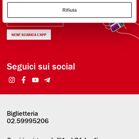
contatto
Rifiuta
ISCRIVITI ALLA NEWSLETTER
NEW! SCARICA L'APP
Seguici sui social
Biglietteria
Informazioni
02.59995206
utili