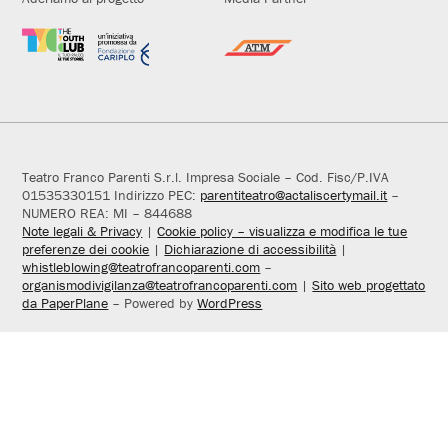
Teatro Franco Parenti S.r.l. Impresa Sociale – Cod. Fisc/P.IVA
01535330151 Indirizzo PEC:
parentiteatro@actaliscertymail.it
–
NUMERO REA: MI – 844688
Note legali & Privacy
|
Cookie policy – visualizza e modifica le tue
preferenze dei cookie
|
Dichiarazione di accessibilità
|
whistleblowing@teatrofrancoparenti.com
–
organismodivigilanza@teatrofrancoparenti.com
|
Sito web progettato
da PaperPlane
– Powered by
WordPress