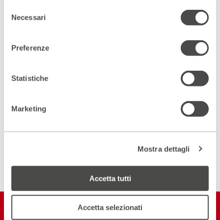
Selezione
Necessari
del
consenso
Preferenze
Scopri gli spazi del Parenti
ACCEDI AL VIRTUAL TOUR
Statistiche
Scopri un luogo unico
Marketing
DIVENTA PARTNER
Mostra dettagli
ISCRIVITI ALLA NEWSLETTER
Accetta tutti
Restiamo in
Accetta selezionati