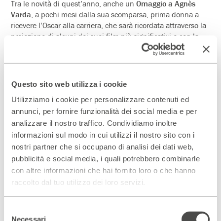
Tra le novità di quest’anno, anche un
Omaggio a Agn
è
s
Varda
, a pochi mesi dalla sua scomparsa, prima donna a
ricevere l’Oscar alla carriera, che sarà ricordata attraverso la
proiezione di alcuni dei suoi film più significativi e con la
presentazione del libro
Agnès Varda. Cinema senza tetto né
legge
di Nicola Falcinella.
TRE SEZIONI COMPETITIVE
:
Questo sito web utilizza i cookie
Nuovi Sguardi
, concorso internazionale a regia femminile
Utilizziamo i cookie per personalizzare contenuti ed
dedicato a lungometraggi di finzione e documentari, che
annunci, per fornire funzionalità dei social media e per
competono per il premio Cinema e Donna 2019;
analizzare il nostro traffico. Condividiamo inoltre
Sguardi (S)confinati
, concorso internazionale di
informazioni sul modo in cui utilizzi il nostro sito con i
cortometraggi sempre a regia femminile che concorrono
nostri partner che si occupano di analisi dei dati web,
per il premioTalent Under 35;
pubblicità e social media, i quali potrebbero combinarle
#FrameItalia
– Premio del pubblico, vetrina dedicata a
con altre informazioni che hai fornito loro o che hanno
film, documentari e cortometraggi italiani anche a regia
raccolto dal tuo utilizzo dei loro servizi.
maschile, che propongono una visione trasversale sui
temi più controversi del nostro paese.
Selezione
Necessari
del