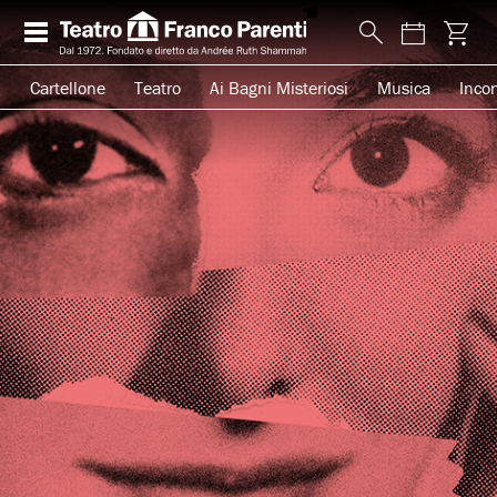
Cartellone
Teatro
Ai Bagni Misteriosi
Musica
Incon