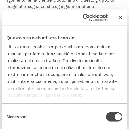
pragmatici sognatori che ogni giorno mettono
professionalità e immaginazione nel loro lavoro. Un
susseguirsi di scene fantastiche e surreali nate però da
esperienze di vita vissuta, in un gioco di rimandi tra
palcoscenico e video interviste ai protagonisti reali delle
storie.
Questo sito web utilizza i cookie
Utilizziamo i cookie per personalizzare contenuti ed
Scopri di più >
annunci, per fornire funzionalità dei social media e per
analizzare il nostro traffico. Condividiamo inoltre
informazioni sul modo in cui utilizzi il nostro sito con i
nostri partner che si occupano di analisi dei dati web,
Scopri gli spazi del Parenti
pubblicità e social media, i quali potrebbero combinarle
ACCEDI AL VIRTUAL TOUR
con altre informazioni che hai fornito loro o che hanno
raccolto dal tuo utilizzo dei loro servizi.
Scopri un luogo unico
DIVENTA PARTNER
Selezione
Necessari
del
consenso