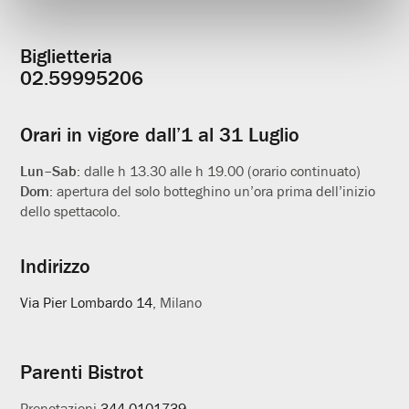
Biglietteria
Informazioni
02.59995206
utili
Orari in vigore dall’1 al 31 Luglio
Lun–Sab:
dalle h 13.30 alle h 19.00 (orario continuato)
Dom:
apertura del solo botteghino un’ora prima dell’inizio
dello spettacolo.
Indirizzo
Via Pier Lombardo 14
, Milano
Parenti Bistrot
Prenotazioni
344.0101739