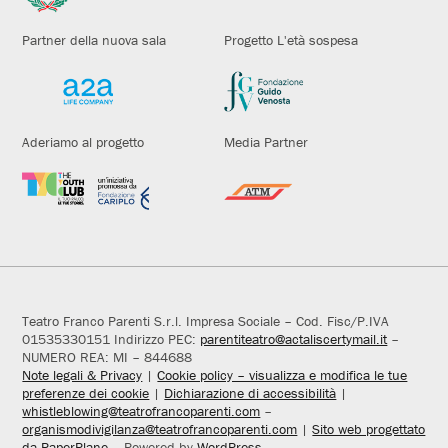
Partner della nuova sala
Progetto L'età sospesa
Aderiamo al progetto
Media Partner
Teatro Franco Parenti S.r.l. Impresa Sociale – Cod. Fisc/P.IVA
01535330151 Indirizzo PEC:
parentiteatro@actaliscertymail.it
–
NUMERO REA: MI – 844688
Note legali & Privacy
|
Cookie policy – visualizza e modifica le tue
preferenze dei cookie
|
Dichiarazione di accessibilità
|
whistleblowing@teatrofrancoparenti.com
–
organismodivigilanza@teatrofrancoparenti.com
|
Sito web progettato
da PaperPlane
– Powered by
WordPress