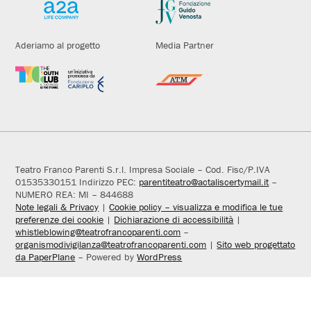
Aderiamo al progetto
Media Partner
Teatro Franco Parenti S.r.l. Impresa Sociale – Cod. Fisc/P.IVA
01535330151 Indirizzo PEC:
parentiteatro@actaliscertymail.it
–
NUMERO REA: MI – 844688
Note legali & Privacy
|
Cookie policy – visualizza e modifica le tue
preferenze dei cookie
|
Dichiarazione di accessibilità
|
whistleblowing@teatrofrancoparenti.com
–
organismodivigilanza@teatrofrancoparenti.com
|
Sito web progettato
da PaperPlane
– Powered by
WordPress