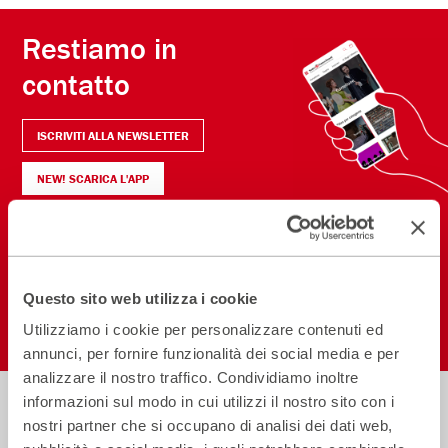
Restiamo in
contatto
ISCRIVITI ALLA NEWSLETTER
NEW! SCARICA L'APP
Seguici sui social
Questo sito web utilizza i cookie
Utilizziamo i cookie per personalizzare contenuti ed
annunci, per fornire funzionalità dei social media e per
analizzare il nostro traffico. Condividiamo inoltre
informazioni sul modo in cui utilizzi il nostro sito con i
nostri partner che si occupano di analisi dei dati web,
Biglietteria
Informazioni