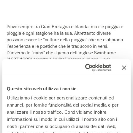
Piove sempre tra Gran Bretagna e Irlanda, ma c’è pioggia e
pioggia e ogni stagione ha la sua. Altrettanto diverse
possono essere le “culture della pioggia” che ne elaborano
l’esperienza e le poetiche che le traducono in versi.
D’inverno le “rains” che il genio dell’inglese Swinburne
(1837-1909) accosta a “ruins” possono invece – per
l’irlandese Francis Ledwidge (1887-1917) – rivelarsi
“prodighe” come le Muse che dispensano i loro “ricchi
doni”. Su una cosa pare che tutti concordino dalle parti del
Canale di San Giorgio: d’inverno “when it rains it pours”.
Questo sito web utilizza i cookie
Utilizziamo i cookie per personalizzare contenuti ed
annunci, per fornire funzionalità dei social media e per
Tutti gli appuntamenti del percorso
analizzare il nostro traffico. Condividiamo inoltre
dal 4 dicembre 2018 al 22
informazioni sul modo in cui utilizzi il nostro sito con i
gennaio 2019
nostri partner che si occupano di analisi dei dati web,
Racconti d'inverno