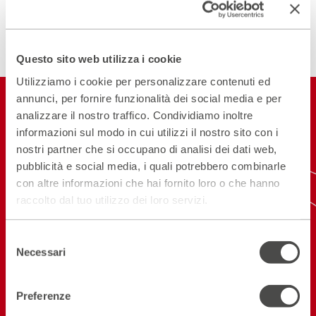
2 d
dat
Questo sito web utilizza i cookie
Utilizziamo i cookie per personalizzare contenuti ed
annunci, per fornire funzionalità dei social media e per
Restiamo in
analizzare il nostro traffico. Condividiamo inoltre
contatto
informazioni sul modo in cui utilizzi il nostro sito con i
nostri partner che si occupano di analisi dei dati web,
pubblicità e social media, i quali potrebbero combinarle
ISCRIVITI ALLA NEWSLETTER
con altre informazioni che hai fornito loro o che hanno
NEW! SCARICA L'APP
raccolto dal tuo utilizzo dei loro servizi.
Selezione
Necessari
del
Seguici sui social
consenso
Preferenze