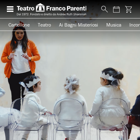
Cartellone
Teatro
Ai Bagni Misteriosi
Musica
Incon