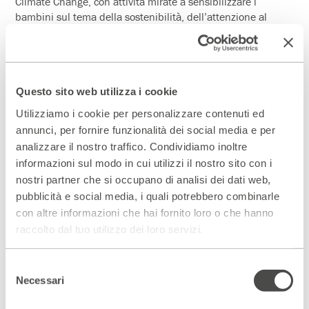
Climate Change, con attività mirate a sensibilizzare i
bambini sul tema della sostenibilità, dell’attenzione al
riciclo e all’importanza delle energie rinnovabili. Durante
questo laboratorio in particolare attraverso l’arte, il DIY e
attività manipolative i bambini creeranno decorazioni per
l’albero di Natale eco e green.
Questo sito web utilizza i cookie
Utilizziamo i cookie per personalizzare contenuti ed
27 dicembre e 3 gennaio
annunci, per fornire funzionalità dei social media e per
Yoga per bambini
– dai 3 ai 10 anni
analizzare il nostro traffico. Condividiamo inoltre
Lo Yoga per bambini è lo yoga in modalità di gioco che
informazioni sul modo in cui utilizzi il nostro sito con i
stimola la curiosità dei bambini e li introduce alla disciplina
nostri partner che si occupano di analisi dei dati web,
con allegria, leggerezza e fantasia. Tra racconti di Natale da
pubblicità e social media, i quali potrebbero combinarle
mimare e personaggi da imitare, i piccoli giocheranno
con altre informazioni che hai fornito loro o che hanno
lavorando su respirazione, equilibrio e postura.
raccolto dal tuo utilizzo dei loro servizi.
Selezione
Necessari
del
DATE
consenso
23, 27 dicembre, 2 e 3 gennaio > dalle 9.00 alle 18.00