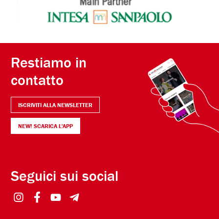
Restiamo in
contatto
ISCRIVITI ALLA NEWSLETTER
NEW! SCARICA L'APP
Seguici sui social