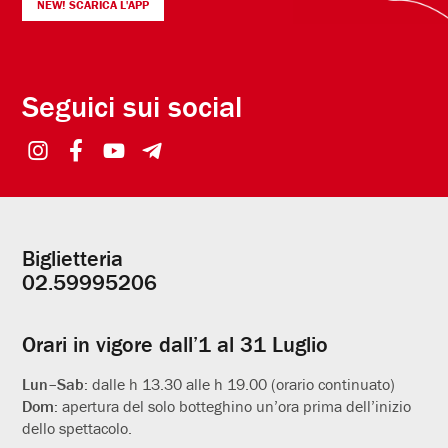
NEW! SCARICA L'APP
Seguici sui social
Biglietteria
Informazioni
02.59995206
utili
Orari in vigore dall’1 al 31 Luglio
Lun–Sab:
dalle h 13.30 alle h 19.00 (orario continuato)
Dom:
apertura del solo botteghino un’ora prima dell’inizio
dello spettacolo.