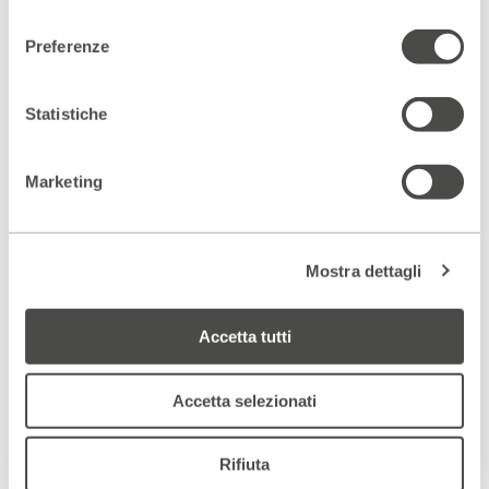
Nord Italia, un gruppo di donne di mafia (camorra,
consenso
‘ndrangheta, cosa nostra) d’alto rango stanno per mettere in
Preferenze
scena uno spettacolo basato sui racconti della loro infanzia.
Il percorso verso le origini di ciò che le ha portate in carcere,
di ciò che le ha rese quello che sono, smuove le loro viscere
Statistiche
e cambia gli equilibri del loro essere. La crisi, inevitabile,
arriva insieme al successo del loro spettacolo, che viene
rappresentato all’Università Statale e nei teatri di Milano,
Torino e Roma.
Marketing
È la prima volta che in Italia viene concesso a donne di mafia
di fare uscite sotto scorta per motivi diversi dai processi.
L’incontro con spettatori, student e studiosi del fenomeno
mafioso, le mette di fronte alle loro responsabilità. È difficile
Mostra dettagli
rinnegare la Mafia, le origini; ma se le origini sono ferali e
violente e se sul palco urlano il dolore che hanno provato da
bambine in quei contesti di violenza, allora ancora una
Accetta tutti
speranza c’é. Anche se ancora in gabbia.
Accetta selezionati
Rifiuta