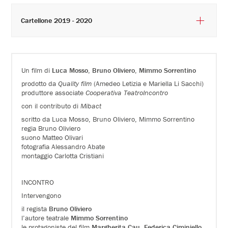
Cartellone 2019 - 2020
Un film di
Luca Mosso
,
Bruno Oliviero
,
Mimmo Sorrentino
prodotto da
Quality film
(Amedeo Letizia e Mariella Li Sacchi)
produttore associate
Cooperativa TeatroIncontro
con il contributo di
Mibact
scritto da Luca Mosso, Bruno Oliviero, Mimmo Sorrentino
regia Bruno Oliviero
suono Matteo Olivari
fotografia Alessandro Abate
montaggio Carlotta Cristiani
INCONTRO
Intervengono
il regista
Bruno Oliviero
l’autore teatrale
Mimmo Sorrentino
le protagoniste del film
Margherita Cau
,
Federica Ciminiello