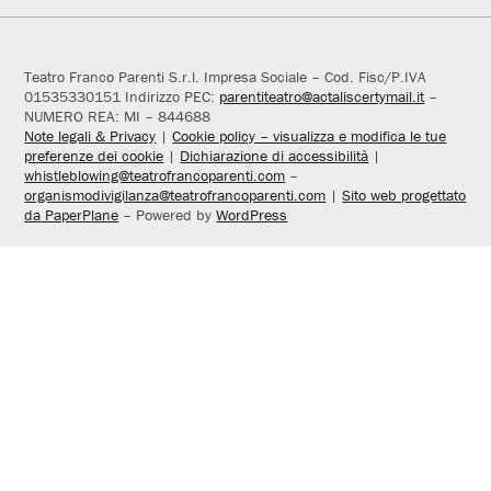
Teatro Franco Parenti S.r.l. Impresa Sociale – Cod. Fisc/P.IVA
01535330151 Indirizzo PEC:
parentiteatro@actaliscertymail.it
–
NUMERO REA: MI – 844688
Note legali & Privacy
|
Cookie policy – visualizza e modifica le tue
preferenze dei cookie
|
Dichiarazione di accessibilità
|
whistleblowing@teatrofrancoparenti.com
–
organismodivigilanza@teatrofrancoparenti.com
|
Sito web progettato
da PaperPlane
– Powered by
WordPress