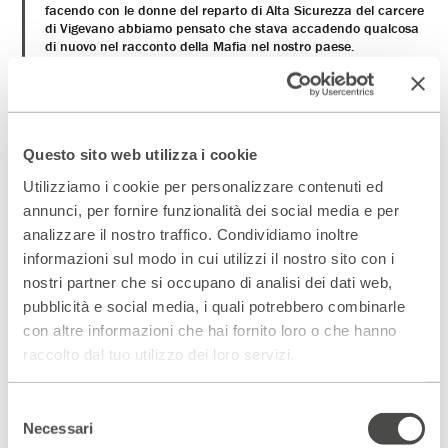
facendo con le donne del reparto di Alta Sicurezza del carcere
di Vigevano abbiamo pensato che stava accadendo qualcosa
di nuovo nel racconto della Mafia nel nostro paese.
Nell’esperimento di scrittura partecipata si raccontava il
passaggio dall’età dell’innocenza all’ingresso nella società
ferale e violenta della mafia. Una società di privazioni emotive
guardata dal punto delle bambine. Quando siamo andati in
carcere ci siamo resi conto che c’era anche un altro spazio di
novità, una gabbia diversa da quella che le racchiudeva nel
Questo sito web utilizza i cookie
carcere. Una gabbia che nel liberarle le costringeva a pensarsi
Utilizziamo i cookie per personalizzare contenuti ed
nel profondo, a mettersi in discussione. Le sbarre della loro
realtà di bambine che cercavano di spezzare. Così abbiamo
annunci, per fornire funzionalità dei social media e per
lavorato sul racconto, senza soluzioni di continuità e cesure,
analizzare il nostro traffico. Condividiamo inoltre
senza segnalare i passaggi tra ciò che é realtà e ciò che é
informazioni sul modo in cui utilizzi il nostro sito con i
racconto, ciò che é spettacolo o pausa, prova o vita, ciò che é
reale e ciò che é finzione.
nostri partner che si occupano di analisi dei dati web,
Bruno Oliviero, Luca Mosso
pubblicità e social media, i quali potrebbero combinarle
con altre informazioni che hai fornito loro o che hanno
raccolto dal tuo utilizzo dei loro servizi.
Selezione
CATTIVITÀ
Necessari
del
Nel reparto femminile di alta sicurezza di un carcere del