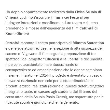
Un doppio appuntamento realizzato dalla
Civica Scuola di
Cinema Luchino Visconti
e
Filmmaker Festiva
l per
indagare interazioni e sconfinamenti tra teatro e cinema,
prendendo le mosse dall’esperienza del film
Cattività
di
Bruno Oliviero
.
Cattività
racconta il teatro partecipato di
Mimmo Sorrentino
e delle sue attrici recluse nella sezione di alta sicurezza del
carcere di Vigevano. Il film segue la preparazione di tre
spettacoli del progetto
“Educarsi alla libertà”
e documenta
il percorso accidentato ma entusiasmante di
consapevolezza ed emancipazione che le donne compiono
insieme. Iniziato nel 2014 il progetto è diventato un caso di
rilevanza nazionale non solo per la straordinarietà dei
prodotti artistici realizzati (alcune di queste detenute\attrici
insegnano teatro in carcere agli studenti del lll anno del
corso attori della Scuola Paolo Grassi), ma soprattutto per le
ricadute sociali e giuridiche che ha generato.