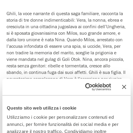
Ghili, la voce narrante di questa saga familiare, racconta la
storia di tre donne indimenticabili: Vera, la nonna, ebrea e
cresciuta in una cittadina jugoslava ai confini dell’Ungheria,
si è sposata giovanissima con Milos, suo grande amore, e
dalla loro unione è nata Nina. Quando Milos, arrestato con
l’accusa infondata di essere una spia, si uccide, Vera, per
non tradire la memoria del marito, sceglie la prigionia e
viene mandata nel gulag di Goli Otok. Nina, ancora piccola,
resta senza genitori: ribelle e tormentata, cresce allo
sbando, in continua fuga dai suoi affetti. Ghili è sua figlia. Il
novantesimo compleanno di Vera è l’occasione per riunire
la famiglia e ripercorrere le tappe delle loro esistenze. Nina
propone un viaggio a Goli Otok, luogo che ha segnato la vita
di tutte loro. Un viaggio che sarà l’occasione per far
riemergere il passato e i suoi segreti, e per ritrovare un
Questo sito web utilizza i cookie
equilibrio familiare che sembrava ormai irrimediabilmente
Utilizziamo i cookie per personalizzare contenuti ed
compromesso.
annunci, per fornire funzionalità dei social media e per
David Grossman
(Gerusalemme 1954), noto per il suo
analizzare il nostro traffico. Condividiamo inoltre