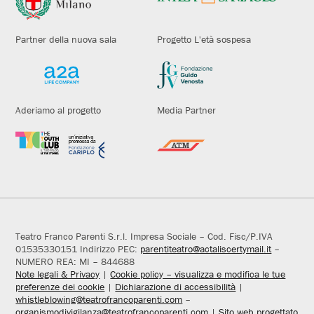
Partner della nuova sala
Progetto L'età sospesa
Aderiamo al progetto
Media Partner
Teatro Franco Parenti S.r.l. Impresa Sociale – Cod. Fisc/P.IVA
01535330151 Indirizzo PEC:
parentiteatro@actaliscertymail.it
–
NUMERO REA: MI – 844688
Note legali & Privacy
|
Cookie policy – visualizza e modifica le tue
preferenze dei cookie
|
Dichiarazione di accessibilità
|
whistleblowing@teatrofrancoparenti.com
–
organismodivigilanza@teatrofrancoparenti.com
|
Sito web progettato