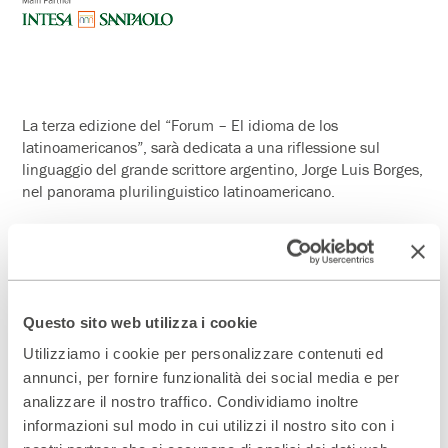
La terza edizione del “Forum – El idioma de los
latinoamericanos”, sarà dedicata a una riflessione sul
linguaggio del grande scrittore argentino, Jorge Luis Borges,
nel panorama plurilinguistico latinoamericano.
Intervengono:
Dante Liano,
Università Cattolica del Sacro Cuore di Milano
Introducción al universo Borges
Questo sito web utilizza i cookie
Ottavio Prenz
Università degli Studi di Trieste – Premio
Nonino 2019
Utilizziamo i cookie per personalizzare contenuti ed
Borges: entre el sistema y la travesura linguística
annunci, per fornire funzionalità dei social media e per
analizzare il nostro traffico. Condividiamo inoltre
Emilia Perassi
. Università degli Studi di Milano
informazioni sul modo in cui utilizzi il nostro sito con i
Borges: lo scrittore e gli scrittori