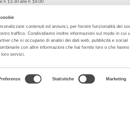
le h 13.30 alle h 19.00
uato)
 del solo botteghino un’ora
Parenti Bistrot
 cookie
io dello spettacolo.
rsonalizzare contenuti ed annunci, per fornire funzionalità dei soc
Prenotazioni
344.0101739
ostro traffico. Condividiamo inoltre informazioni sul modo in cui ut
partner che si occupano di analisi dei dati web, pubblicità e social
ombinarle con altre informazioni che hai fornito loro o che hanno
 loro servizi.
Main Partner
Partner della nuova
Progetto L'età
A
sala
sospesa
Preferenze
Statistiche
Marketing
5330151 Indirizzo PEC:
parentiteatro@actaliscertymail.it
– NUMERO REA: MI
ferenze dei cookie
|
Dichiarazione di accessibilità
|
whistleblowing@teatrofr