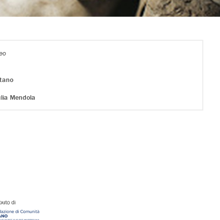
eo
ntano
iulia Mendola