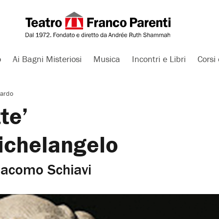
o
Ai Bagni Misteriosi
Musica
Incontri e Libri
Corsi 
bardo
te’
ichelangelo
giacomo Schiavi