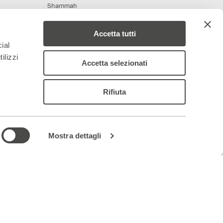
Shammah
Accetta tutti
ial
ilizzi
Accetta selezionati
Rifiuta
deriamo al progetto
Media Partner
Mostra dettagli
 – 844688
ancoparenti.com
–
organismodivigilanza@teatrofrancoparenti.com
|