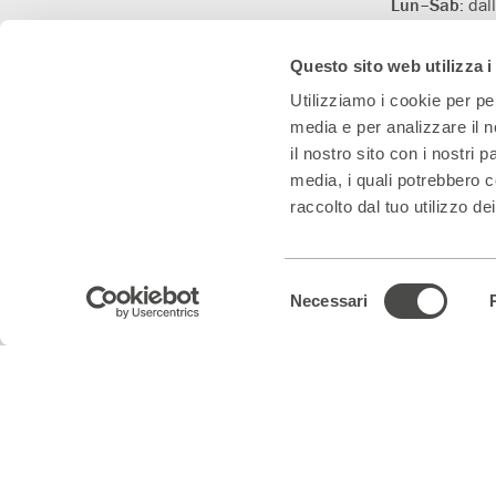
Lun–Sab:
dal
(orario contin
Dom:
apertura
Questo sito web utilizza i
prima dell’iniz
Utilizziamo i cookie per pe
media e per analizzare il n
il nostro sito con i nostri 
media, i quali potrebbero c
raccolto dal tuo utilizzo dei
Con il contributo di
Con il sostegno di
Teatro Convenzionato
Selezione
Necessari
del
consenso
Teatro Franco Parenti S.r.l. Impresa Sociale – Cod. Fisc/P.IVA 0153
Note legali & Privacy
|
Cookie policy – visualizza e modifica le tue pre
Sito web progettato da PaperPlane
– Powered by
WordPress