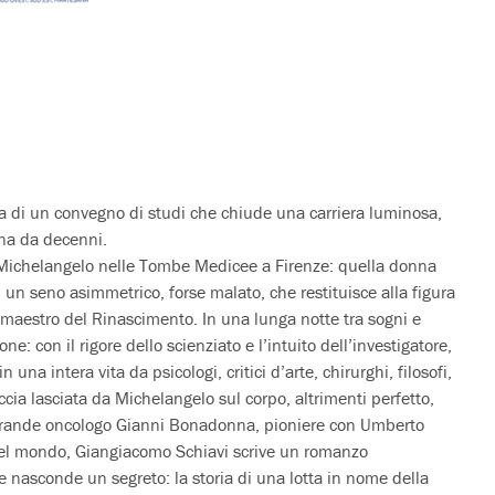
ia di un convegno di studi che chiude una carriera luminosa,
ona da decenni.
i Michelangelo nelle Tombe Medicee a Firenze: quella donna
n seno asimmetrico, forse malato, che restituisce alla figura
 maestro del Rinascimento. In una lunga notte tra sogni e
ione: con il rigore dello scienziato e l’intuito dell’investigatore,
una intera vita da psicologi, critici d’arte, chirurghi, filosofi,
accia lasciata da Michelangelo sul corpo, altrimenti perfetto,
l grande oncologo Gianni Bonadonna, pioniere con Umberto
e nel mondo, Giangiacomo Schiavi scrive un romanzo
 nasconde un segreto: la storia di una lotta in nome della