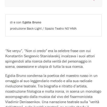
di e con
Egidia Bruno
produzione Back-Light / Spazio Teatro NO’HMA
“Ne veryu”, “Non ci credo” era la celebre frase con cui
Konstantin Sergeevic Stanislavskij incalzava i suoi attori
spingendoli alla ricerca della verità del personaggio in
scena, ossessione e utopia di tutta la sua ricerca.
Egidia Bruno condensa la poetica del maestro russo in un
omaggio al suo leggendario metodo e alla sua radicale
rivoluzione teatrale. Tra biografia e ritratto d’artista,
ricostruzione filologica e molta ironia, in scena un monologo
accompagnato dalla musica dal vivo del fisarmonicista
Vladimir Denissenkov. Una narrazione teatrale sulla “verità
dell’attore”, sulla “verità a teatro”, su quello che fu il