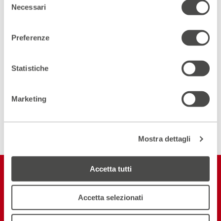
Necessari
del
consenso
Scopri un luogo unico
Preferenze
DIVENTA PARTNER
Statistiche
ISCRIVITI ALLA NEWSLETTER
2 d
Marketing
Mostra dettagli
Accetta tutti
Restiamo in
contatto
Accetta selezionati
ISCRIVITI ALLA NEWSLETTER