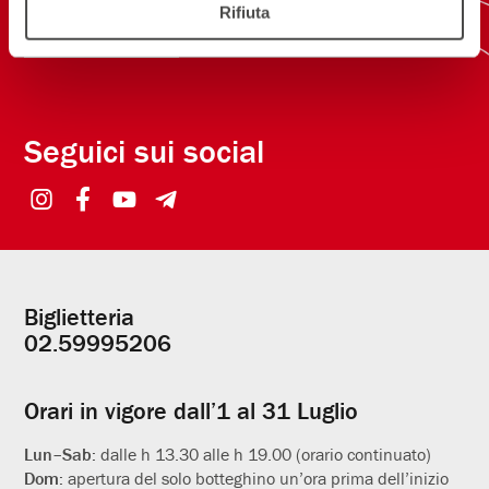
Rifiuta
NEW! SCARICA L'APP
Seguici sui social
Biglietteria
Informazioni
02.59995206
utili
Orari in vigore dall’1 al 31 Luglio
Lun–Sab:
dalle h 13.30 alle h 19.00 (orario continuato)
Dom:
apertura del solo botteghino un’ora prima dell’inizio