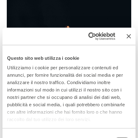
Questo sito web utilizza i cookie
Utilizziamo i cookie per personalizzare contenuti ed
annunci, per fornire funzionalità dei social media e per
analizzare il nostro traffico. Condividiamo inoltre
1 di 4.
informazioni sul modo in cui utilizzi il nostro sito con i
nostri partner che si occupano di analisi dei dati web,
Slide
pubblicità e social media, i quali potrebbero combinarle
Slide
successive
con altre informazioni che hai fornito loro o che hanno
precedenti
raccolto dal tuo utilizzo dei loro servizi.
Scopri gli spazi del Parenti
Selezione
ACCEDI AL VIRTUAL TOUR