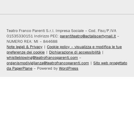
Teatro Franco Parenti S.r.l. Impresa Sociale – Cod. Fisc/P.IVA
01535330151 Indirizzo PEC:
parentiteatro@actaliscertymail.it
–
NUMERO REA: MI – 844688
Note legali & Privacy
|
Cookie policy – visualizza e modifica le tue
preferenze dei cookie
|
Dichiarazione di accessibilità
|
whistleblowing@teatrofrancoparenti.com
–
organismodivigilanza@teatrofrancoparenti.com
|
Sito web progettato
da PaperPlane
– Powered by
WordPress