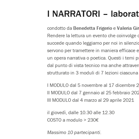
I NARRATORI – laborato
condotto da
Benedetta Frigerio
e
Valeria Gir
Rendere la lettura un evento che coinvolge o
succede quando leggiamo per noi in silenzio
servono per tramettere in maniera efficace e 
un opera narrativa o poetica. Questi i temi p
dal punto di vista tecnico ma anche attravers
strutturato in 3 moduli di 7 lezioni ciascuna
I MODULO dal 5 novembre al 17 dicembre 
II MODULO dal 7 gennaio al 25 febbraio 20
III MODULO dal 4 marzo al 29 aprile 2021
il giovedì, dalle 10.30 alle 12.30
COSTO a modulo > 230€
Massimo 10 partecipanti.