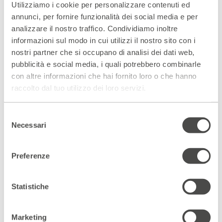
Utilizziamo i cookie per personalizzare contenuti ed
*i 5 verbi si recitano durante il Seder pasquale e sono
annunci, per fornire funzionalità dei social media e per
Vehotsét – vi farò uscire
analizzare il nostro traffico. Condividiamo inoltre
Vehitzàlti – vi soccorrerò
informazioni sul modo in cui utilizzi il nostro sito con i
Vegaàlti – vi riscatterò
nostri partner che si occupano di analisi dei dati web,
Velakàhti – vi prenderò [come popolo]
pubblicità e social media, i quali potrebbero combinarle
Vehevéti – vi condurrò
con altre informazioni che hai fornito loro o che hanno
raccolto dal tuo utilizzo dei loro servizi.
Selezione
Necessari
del
Leggi la recensione su
Sik Sik, il blog
LEGGI
consenso
del Teatro Franco Parenti
Preferenze
Statistiche
Scopri gli spazi del Parenti
ACCEDI AL VIRTUAL TOUR
Marketing