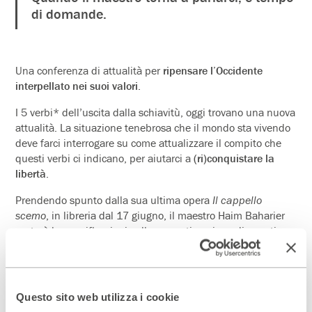
di domande.
Una conferenza di attualità per
ripensare l’Occidente
interpellato nei suoi valori
.
I 5 verbi* dell’uscita dalla schiavitù, oggi trovano una nuova
attualità. La situazione tenebrosa che il mondo sta vivendo
deve farci interrogare su come attualizzare il compito che
questi verbi ci indicano, per aiutarci a
(ri)conquistare la
libertà
.
Prendendo spunto dalla sua ultima opera
Il cappello
scemo
, in libreria dal 17 giugno, il maestro Haim Baharier
porterà le sue riflessioni sulla concretizzazione di questi
verbi e l’esigenza di applicarli di nuovo oggi, in un
momento in cui preme il bisogno e la necessità di
riacquistare libertà e consapevolezza.
Questo sito web utilizza i cookie