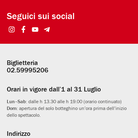
Seguici sui social
Biglietteria
Informazioni
02.59995206
utili
Orari in vigore dall’1 al 31 Luglio
Lun–Sab:
dalle h 13.30 alle h 19.00 (orario continuato)
Dom:
apertura del solo botteghino un’ora prima dell’inizio
dello spettacolo.
Indirizzo