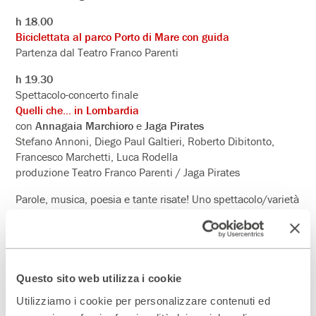
h 18.00
Biciclettata al parco Porto di Mare con guida
Partenza dal Teatro Franco Parenti
h 19.30
Spettacolo-concerto finale
Quelli che… in Lombardia
con
Annagaia Marchioro
e
Jaga Pirates
Stefano Annoni, Diego Paul Galtieri, Roberto Dibitonto,
Francesco Marchetti, Luca Rodella
produzione Teatro Franco Parenti / Jaga Pirates
Parole, musica, poesia e tante risate! Uno spettacolo/varietà
con musica dal vivo, stand up e teatro canzone. Annagaia
Marchioro e la Band Teatrale Jaga Pirates danno vita ad una
vera e propria festa, omaggio a quelli che hanno reso
grande Milano: Alda Merini, Giorgio Gaber, Enzo Jannacci,
Giorgio Scerbanenco, Antonia Pozzi e molti altri.
Questo sito web utilizza i cookie
Utilizziamo i cookie per personalizzare contenuti ed