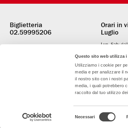
Biglietteria
Orari in 
Informazioni
02.59995206
Luglio
utili
Lun–Sab:
dal
(orario contin
Questo sito web utilizza i
Dom:
apertura
prima dell’iniz
Utilizziamo i cookie per pe
media e per analizzare il n
il nostro sito con i nostri 
media, i quali potrebbero c
raccolto dal tuo utilizzo dei
Con il contributo di
Con il sostegno di
Teatro Convenzionato
Selezione
Necessari
del
consenso