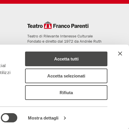
Teatro di Rilevante Interesse Culturale
Fondato e diretto dal 1972 da Andrée Ruth
Shammah
Accetta tutti
ial
ilizzi
Accetta selezionati
Rifiuta
deriamo al progetto
Media Partner
Mostra dettagli