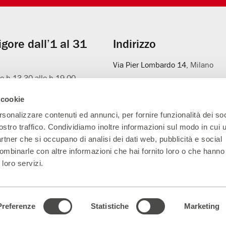
vigore dall’1 al 31
Indirizzo
Via Pier Lombardo 14
, Milano
le h 13.30 alle h 19.00
uato)
 cookie
 del solo botteghino un’ora
Parenti Bistrot
io dello spettacolo.
rsonalizzare contenuti ed annunci, per fornire funzionalità dei soc
Prenotazioni
344.0101739
ostro traffico. Condividiamo inoltre informazioni sul modo in cui ut
partner che si occupano di analisi dei dati web, pubblicità e social
ombinarle con altre informazioni che hai fornito loro o che hanno
 loro servizi.
Main Partner
Partner della nuova
Progetto L'età
A
sala
sospesa
Preferenze
Statistiche
Marketing