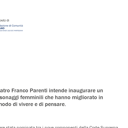
atro Franco Parenti intende inaugurare un
rsonaggi femminili che hanno migliorato in
modo di vivere e di pensare.
ere stata nominata tra i nove componenti della Corte Suprema