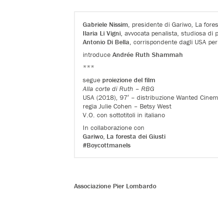
Gabriele Nissim
, presidente di Gariwo, La fores
Ilaria Li Vigni
, avvocata penalista, studiosa di 
Antonio Di Bella
, corrispondente dagli USA per
introduce
Andrée Ruth Shammah
***
segue
proiezione del film
Alla corte di Ruth – RBG
USA (2018), 97′ – distribuzione Wanted Cine
regia
Julie Cohen
–
Betsy West
V.O. con sottotitoli in italiano
In collaborazione con
Gariwo, La foresta dei Giusti
#Boycottmanels
Associazione Pier Lombardo