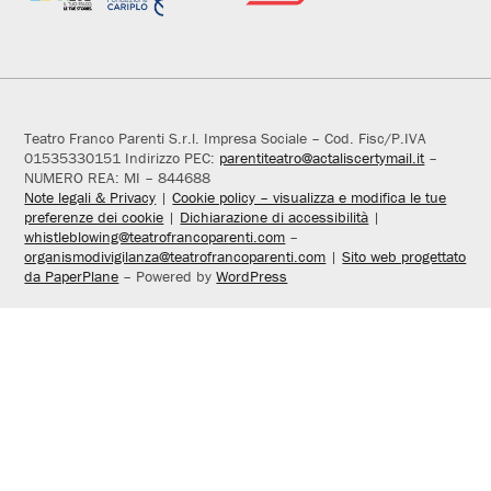
Teatro Franco Parenti S.r.l. Impresa Sociale – Cod. Fisc/P.IVA
01535330151 Indirizzo PEC:
parentiteatro@actaliscertymail.it
–
NUMERO REA: MI – 844688
Note legali & Privacy
|
Cookie policy – visualizza e modifica le tue
preferenze dei cookie
|
Dichiarazione di accessibilità
|
whistleblowing@teatrofrancoparenti.com
–
organismodivigilanza@teatrofrancoparenti.com
|
Sito web progettato
da PaperPlane
– Powered by
WordPress