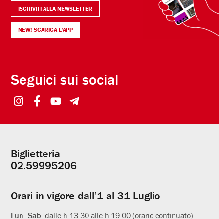
ISCRIVITI ALLA NEWSLETTER
NEW! SCARICA L'APP
Seguici sui social
Biglietteria
Informazioni
02.59995206
utili
Orari in vigore dall’1 al 31 Luglio
Lun–Sab:
dalle h 13.30 alle h 19.00 (orario continuato)