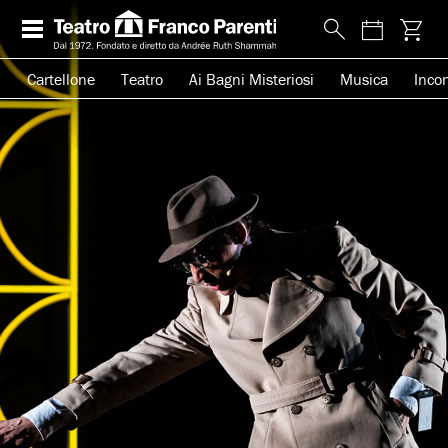
Cartellone
Teatro
Ai Bagni Misteriosi
Musica
Incon