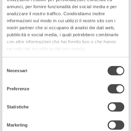
annunci, per fornire funzionalità dei social media e per
Slide
analizzare il nostro traffico. Condividiamo inoltre
Slide
successive
informazioni sul modo in cui utilizzi il nostro sito con i
precedenti
Ti aspettiamo
nostri partner che si occupano di analisi dei dati web,
pubblicità e social media, i quali potrebbero combinarle
con il nuovo servizio ristoro GūD
con altre informazioni che hai fornito loro o che hanno
Bagni Misteriosi
raccolto dal tuo utilizzo dei loro servizi.
APERITIVO, tutti i giorni
dalle 18.00
Selezione
SCOPRI DI PIÙ
Necessari
del
consenso
Preferenze
Scopri gli spazi del Parenti
Statistiche
ACCEDI AL VIRTUAL TOUR
Marketing
Scopri un luogo unico