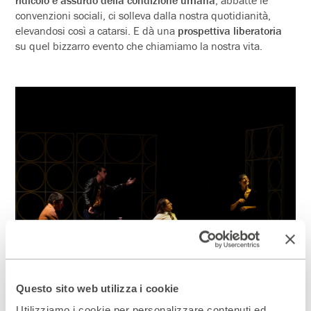
convenzioni sociali, ci solleva dalla nostra quotidianità,
elevandosi così a catarsi. E dà una
prospet­­­­­tiva liberatoria
su quel bizzarro evento che chiamiamo la nostra vita.
1 di 2.
© Fondazione Campania Dei Festival / Sabrina Cirillo Ag.
2 d
Questo sito web utilizza i cookie
Cubo
Cu
Utilizziamo i cookie per personalizzare contenuti ed