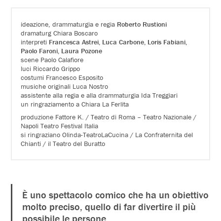
ideazione, drammaturgia e regia
Roberto Rustioni
dramaturg Chiara Boscaro
interpreti
Francesca Astrei, Luca Carbone, Loris Fabiani,
Paolo Faroni, Laura Pozone
scene Paolo Calafiore
luci Riccardo Grippo
costumi Francesco Esposito
musiche originali Luca Nostro
assistente alla regia e alla drammaturgia Ida Treggiari
un ringraziamento a Chiara La Ferlita
produzione Fattore K. / Teatro di Roma – Teatro Nazionale /
Napoli Teatro Festival Italia
si ringraziano Olinda-TeatroLaCucina / La Confraternita del
Chianti / il Teatro del Buratto
È uno spettacolo comico che ha un obiettivo
molto preciso, quello di far divertire il più
possibile le persone.