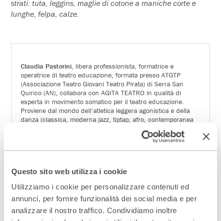
strati: tuta, leggins, maglie di cotone a maniche corte e
lunghe, felpa, calze.
Claudia Pastorini
, libera professionista, formatrice e
operatrice di teatro educazione, formata presso ATGTP
(Associazione Teatro Giovani Teatro Pirata) di Serra San
Quirico (AN), collabora con AGITA TEATRO in qualità di
esperta in movimento somatico per il teatro educazione.
Proviene dal mondo dell’atletica leggera agonistica e della
danza (classica, moderna jazz, tiptap, afro, contemporanea
tecnica Graham e release, contact improvisation, tango
argentino) che ha studiato, praticato e insegnato per molti
anni, lavorando con Laura Moret, Marcella Fanzaga, Elena
Albano, Gabriela Morlet, Fanta Touré, Carola Baldini, Paolo
Vitalucci e Karola Redaelli.
Questo sito web utilizza i cookie
Proviene dal teatro d’animazione, fatto e studiato presso il
Centro Pietrasanta di Milano, con Sara Donzelli. Ha studiato
Utilizziamo i cookie per personalizzare contenuti ed
per lunghi e brevi periodi con: Federico Bertozzi, Giorgio
annunci, per fornire funzionalità dei social media e per
Zorcù, Enrique Pardo, Babilonia Teatri, Teatro Kismet di Bari,
Eugenio Allegri, Fiorella Tommassini del Teatro del Lemming,
analizzare il nostro traffico. Condividiamo inoltre
Renato Gabrielli.E’psicomotricista, formata presso