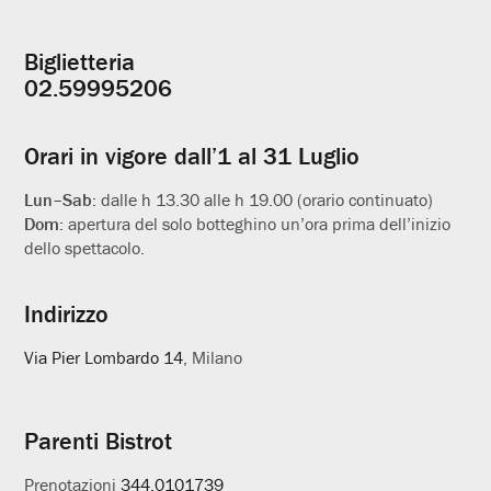
Biglietteria
Informazioni
02.59995206
utili
Orari in vigore dall’1 al 31 Luglio
Lun–Sab:
dalle h 13.30 alle h 19.00 (orario continuato)
Dom:
apertura del solo botteghino un’ora prima dell’inizio
dello spettacolo.
Indirizzo
Via Pier Lombardo 14
, Milano
Parenti Bistrot
Prenotazioni
344.0101739