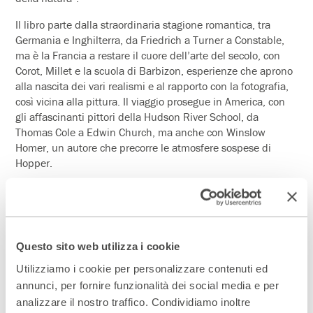
Il libro parte dalla straordinaria stagione romantica, tra
Germania e Inghilterra, da Friedrich a Turner a Constable,
ma è la Francia a restare il cuore dell’arte del secolo, con
Corot, Millet e la scuola di Barbizon, esperienze che aprono
alla nascita dei vari realismi e al rapporto con la fotografia,
così vicina alla pittura. Il viaggio prosegue in America, con
gli affascinanti pittori della Hudson River School, da
Thomas Cole a Edwin Church, ma anche con Winslow
Homer, un autore che precorre le atmosfere sospese di
Hopper.
Il volume di Marco Goldin si conclude con un’ampia
ricostruzione storica e artistica dell’impressionismo: il
conflittuale rapporto con il Salon, le otto mostre
impressioniste dal 1874 al 1886, i grandi pittori che ne
Questo sito web utilizza i cookie
hanno decretato il successo, da Monet a Renoir, da
Cézanne a Degas a Manet, vero anticipatore.
Utilizziamo i cookie per personalizzare contenuti ed
annunci, per fornire funzionalità dei social media e per
analizzare il nostro traffico. Condividiamo inoltre