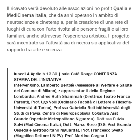
Il ricavato verrà devoluto alle associazioni no profit
Qualia
e
MediCinema Italia
, che da anni operano in ambito di
neuroscienze e cineterapia, per la creazione di una rete di
luoghi di cura con l’arte rivolta alle persone fragili e ai loro
familiari, anche attraverso l’esperienza artistica. Il progetto
sarà incentrato sull’attività sia di ricerca sia applicativa del
rapporto tra arte e scienza.
lunedì 4 Aprile h 12.30 | sala Café Rouge CONFERNZA
STAMPA DELL'INIZIATIVA
Intervengono: Lamberto Bertolè (Assessore al Welfare e Salute
del Comune di Milano), r appresentanti della Regione
Lombardia, Andrée Ruth Shammah (Direttrice Teatro Franco
Parenti), Prof. Ugo Volli (Ordinario Facoltà di Lettere e Filosofia-
Università di Torino), Prof.ssa Gabriella Bottini(Università degli
Studi di Pavia, Centro di Neuropsicologia Cognitiva Asst
Grande Ospedale Metropolitano Niguarda), Dott.ssa Fulvia
Salvi (MediCinema Italia), Dott. Marco Bosio (D.G. Asst Grande
Ospedale Metropolitano Niguarda), Prof. Francesco Svelto
(Magnifico Rettore UNIPV). Prof. Martina Corgnati