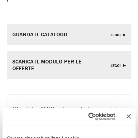
GUARDA IL CATALOGO
LEGGI
SCARICA IL MODULO PER LE
LEGGI
OFFERTE
L’
Associazione
QUALIA
per la ricerca teorica e applicata in
neuroscienze cognitive è nata nel 2011 per supplire a quella
che sta diventando una vera emergenza italiana: il
reperimento di fondi per la ricerca scientifica, in particolare
nell’ambito delle neuroscienze cognitive, che si occupano,
tra l’altro, di patologie con grande impatto sociale come