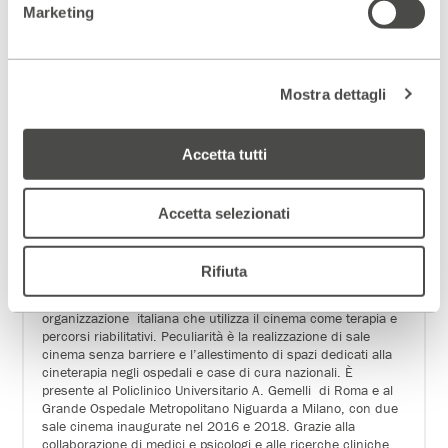
pubblicato una ventina di volumi e curato oltre duecento
Marketing
mostre nazionali e internazionali, dedicate a maestri del
Novecento, delle avanguardie e d’arte moderna e
contemporanea. Negli ultimi anni, il suo principale interesse
verte sui rapporti fra l’antico e il moderno; in proposito ha
pubblicato
L’ombra lunga degli Etruschi nell’arte del
Mostra dettagli
Novecento,
(2018, Johan & Levi). Ha collaborato fra l’altro
con
Arte
,
Flash Art
,
Panorama
,
la Repubblica
e attualmente
Style
il magazine del
Corriere della Sera
. Ha curato decine di
Accetta tutti
mostre retrospettive dedicate a maestri delle avanguardie e
neoavanguardie, come
Meret Oppenheim
(Milano, Refettorio
delle Stelline, Galleria del Credito Valtellinese, 1998/99)
Accetta selezionati
oppure storiche quali
Dal Marmo al Missile
(Orangerie della
Villa Reale, Monza, 2019).
MediCinema Italia – Il cinema che cura
, è una
Rifiuta
Associazione non profit nata nel 2013 e ispirata a
MediCinema UK, attiva in Gran Bretagna dal 1996. È l’unica
organizzazione italiana che utilizza il cinema come terapia e
percorsi riabilitativi. Peculiarità è la realizzazione di sale
cinema senza barriere e l’allestimento di spazi dedicati alla
cineterapia negli ospedali e case di cura nazionali. È
presente al Policlinico Universitario A. Gemelli di Roma e al
Grande Ospedale Metropolitano Niguarda a Milano, con due
sale cinema inaugurate nel 2016 e 2018. Grazie alla
collaborazione di medici e psicologi e alle ricerche cliniche