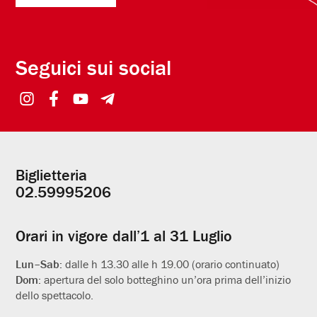
Seguici sui social
Biglietteria
Informazioni
02.59995206
utili
Orari in vigore dall’1 al 31 Luglio
Lun–Sab:
dalle h 13.30 alle h 19.00 (orario continuato)
Dom:
apertura del solo botteghino un’ora prima dell’inizio
dello spettacolo.