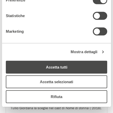
“operita musical per cantattrice e suonatori”
Amore ai tempi
del colera
, tratto dal romanzo di García Màrquez. Ha recitato
ne
La Prova
, scritto e diretto da Pascal Rambert, ed è stata
Statistiche
la protagonista di
Purgatorio
di Ariel Dorfman diretto da C.
Rifici e di
Fedra
di Seneca, con la regia di A. De Rosa.
Al Teatro Franco Parenti di Milano inizia una collaborazione
Marketing
artistica con
Cita a ciegas
, testo argentino di M. Diament, ed
è la Monaca di Monza ne
I Promessi Sposi alla prova
di
È
Testori, diretta da Andrée Ruth Shammah.
la protagonista
di
Arizona
di J. Rubio con la regia di F. Falco. Interpreta il
ruolo di Elena nella tragedia di Euripide al Teatro Greco di
Mostra dettagli
Siracusa nelle rappresentazioni classiche 2019. Sempre a
Siracusa è Clitennestra nell’
Orestea
di Davide Livermore nel
2021. Cura adattamento e regia de
La Gilda
di Giovanni
Accetta tutti
Testori, in cui recita e canta accompagnata dal Maestro A.
Nidi. Vince il Premio Internazionale Flaiano alla Carriera nel
luglio di quest’anno.
Accetta selezionati
Per la televisione ha girato varie fiction tra cui
La Piovra
e
Distretto di Polizia
, in cinema ha partecipato a film coi fratelli
Taviani, U. Marino, J. P. Rappenau e a molte produzioni
Rifiuta
francesi all’estero. Accanto ad Angela Finocchiaro recita in
un ruolo brillante nel film
Ci vuole un gran fisico
e Marco
Tullio Giordana la sceglie nel cast di
Nome di donna
( 2018).