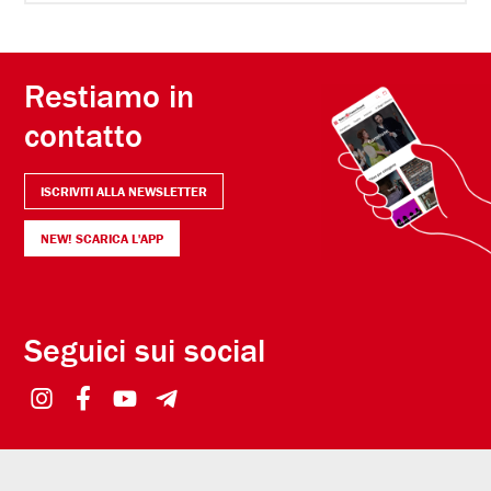
Restiamo in
contatto
ISCRIVITI ALLA NEWSLETTER
NEW! SCARICA L'APP
Seguici sui social