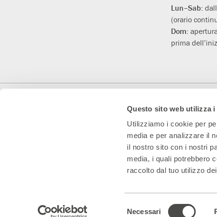
Lun–Sab:
dal
(orario contin
Dom:
apertura
prima dell’iniz
Con il contributo di
Con il sostegno di
Teatro Convenzionato
Questo sito web utilizza i
Utilizziamo i cookie per pe
media e per analizzare il n
il nostro sito con i nostri 
media, i quali potrebbero c
raccolto dal tuo utilizzo dei
Teatro Franco Parenti S.r.l. Impresa Sociale – Cod. Fisc/P.IVA 0153
Selezione
Note legali & Privacy
|
Cookie policy – visualizza e modifica le tue pre
Necessari