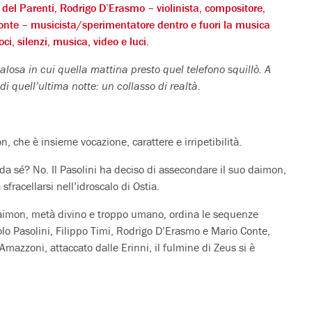
 del Parenti, Rodrigo D’Erasmo – violinista, compositore,
Conte – musicista/sperimentatore dentro e fuori la musica
ci, silenzi, musica, video e luci.
losa in cui quella mattina presto quel telefono squillò. A
 quell’ultima notte: un collasso di realtà.
, che è insieme vocazione, carattere e irripetibilità.
ro da sé? No. Il Pasolini ha deciso di assecondare il suo daimon,
sfracellarsi nell’idroscalo di Ostia.
il daimon, metà divino e troppo umano, ordina le sequenze
aolo Pasolini, Filippo Timi, Rodrigo D’Erasmo e Mario Conte,
mazzoni, attaccato dalle Erinni, il fulmine di Zeus si è