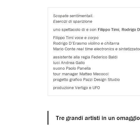
Scopate sentimentali.
Esercizi di sparizione
uno spettacolo di e con
Filippo Timi
,
Rodrigo 
Filippo Timi
voce e corpo
Rodrigo D’Erasmo
violino e chitarra
Mario Conte
real time electronics e sintetizzato
assistente alla regia Federico Baldi
luci Andrea Gallo
suono Paolo Panella
tour manager Matteo Mecocci
progetto grafico Pazzi Design Studio
produzione Vertigo e UFO
Tre grandi artisti in un omaggio