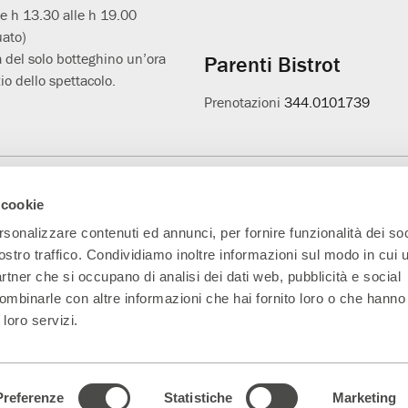
le h 13.30 alle h 19.00
uato)
 del solo botteghino un’ora
Parenti Bistrot
io dello spettacolo.
Prenotazioni
344.0101739
Main Partner
Partner della nuova
Progetto L'età
A
 cookie
sala
sospesa
rsonalizzare contenuti ed annunci, per fornire funzionalità dei soc
ostro traffico. Condividiamo inoltre informazioni sul modo in cui ut
partner che si occupano di analisi dei dati web, pubblicità e social
ombinarle con altre informazioni che hai fornito loro o che hanno
 loro servizi.
5330151 Indirizzo PEC:
parentiteatro@actaliscertymail.it
– NUMERO REA: MI
ferenze dei cookie
|
Dichiarazione di accessibilità
|
whistleblowing@teatrofr
Preferenze
Statistiche
Marketing