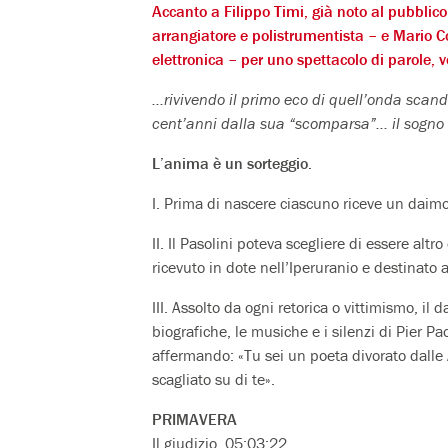
Accanto a Filippo Timi, già noto al pubblico
arrangiatore e polistrumentista – e Mario 
elettronica – per uno spettacolo di parole, vo
…rivivendo il primo eco di quell’onda scanda
cent’anni dalla sua “scomparsa”… il sogno di
L’anima è un sorteggio.
I. Prima di nascere ciascuno riceve un daimon
II. Il Pasolini poteva scegliere di essere alt
ricevuto in dote nell’Iperuranio e destinato a 
III. Assolto da ogni retorica o vittimismo, 
biografiche, le musiche e i silenzi di Pier P
affermando: «Tu sei un poeta divorato dalle A
scagliato su di te».
PRIMAVERA
Il giudizio, 05:03:22