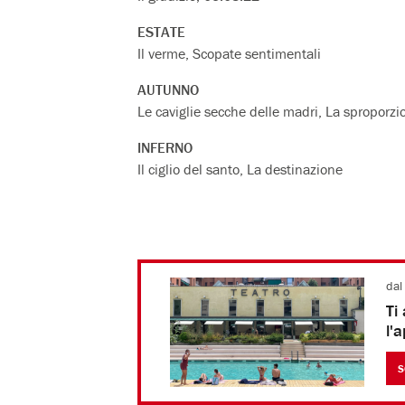
ESTATE
Il verme, Scopate sentimentali
AUTUNNO
Le caviglie secche delle madri, La sproporzio
INFERNO
Il ciglio del santo, La destinazione
dal
Ti
l'a
S