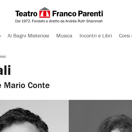
o
Ai Bagni Misteriosi
Musica
Incontri e Libri
Corsi 
iosi
li
e Mario Conte