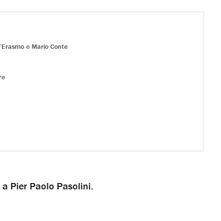
D’Erasmo
e
Mario Conte
re
 a Pier Paolo Pasolini.