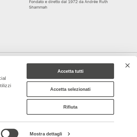
Fondato e diretto dal 1972 da Andrée Ruth
Shammah
deriamo al progetto
Media Partner
Accetta tutti
ial
ilizzi
Accetta selezionati
Rifiuta
 – 844688
ancoparenti.com
–
organismodivigilanza@teatrofrancoparenti.com
|
Mostra dettagli