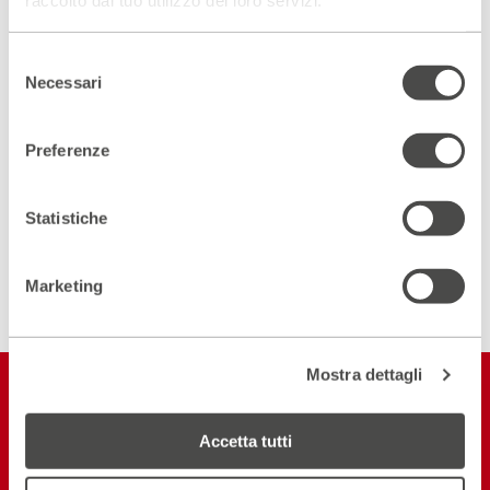
raccolto dal tuo utilizzo dei loro servizi.
Scopri gli spazi del Parenti
Selezione
Necessari
ACCEDI AL VIRTUAL TOUR
del
consenso
Preferenze
Scopri un luogo unico
DIVENTA PARTNER
Statistiche
ISCRIVITI ALLA NEWSLETTER
Marketing
Mostra dettagli
Restiamo in
contatto
Accetta tutti