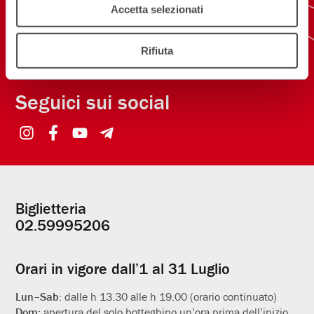
ISCRIVITI ALLA NEWSLETTER
Accetta selezionati
NEW! SCARICA L'APP
Rifiuta
Seguici sui social
Biglietteria
Informazioni
02.59995206
utili
Orari in vigore dall’1 al 31 Luglio
Lun–Sab:
dalle h 13.30 alle h 19.00 (orario continuato)
Dom:
apertura del solo botteghino un’ora prima dell’inizio