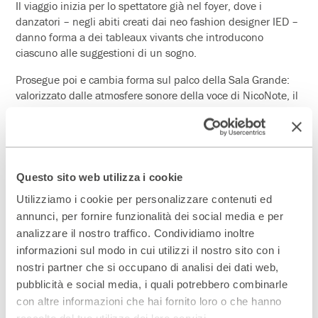
Il viaggio inizia per lo spettatore già nel foyer, dove i
danzatori – negli abiti creati dai neo fashion designer IED –
danno forma a dei tableaux vivants che introducono
ciascuno alle suggestioni di un sogno.
Prosegue poi e cambia forma sul palco della Sala Grande:
valorizzato dalle atmosfere sonore della voce di NicoNote, il
teatro diventa lo scenario onirico in cui i corpi dei danzatori
si immergono, accompagnando il pubblico dentro ad una
dimensione ineffabile. I corpi, mossi dall’eclettica
sensibilità delle coreografie di Giulia Staccioli, danno vita
ad
un racconto
fisico che esplora ogni possibilità del gesto
Questo sito web utilizza i cookie
atletico e coreutico.
Utilizziamo i cookie per personalizzare contenuti ed
annunci, per fornire funzionalità dei social media e per
analizzare il nostro traffico. Condividiamo inoltre
Il cuscino è doppiamente protagonista degli intenti benefici
informazioni sul modo in cui utilizzi il nostro sito con i
della serata: 30 pezzi unici decorati dagli studenti dell’Istituto
nostri partner che si occupano di analisi dei dati web,
Europeo di Design saranno in vendita al pubblico nel foyer del
Teatro a favore di FRO Onlus.
pubblicità e social media, i quali potrebbero combinarle
con altre informazioni che hai fornito loro o che hanno