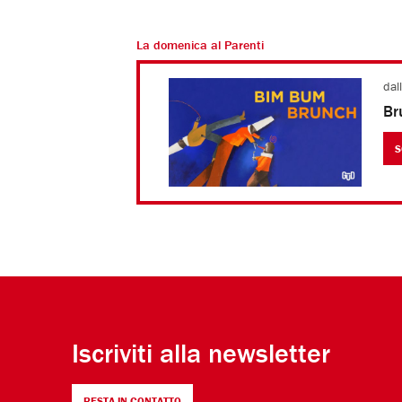
La domenica al Parenti
dal
Br
S
Iscriviti alla newsletter
RESTA IN CONTATTO