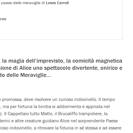
l paese delle meraviglie
di
Lewis Carroll
sceo
i, la magia dell’imprevisto, la comicità magnetica
sione di Alice uno spettacolo divertente, onirico e
o delle Meraviglie...
re promossa, deve risolvere un curioso indovinello. Il tempo
one, ma per fortuna la bimba si addormenta e approda nel
 Il Cappellaio tutto Matto, il Brucaliffo trampoliere, la
anterini e altre creature guidano Alice nel sorprendente Paese
rioso indovinello, a ritrovare la fiducia in sé stessa e ad essere