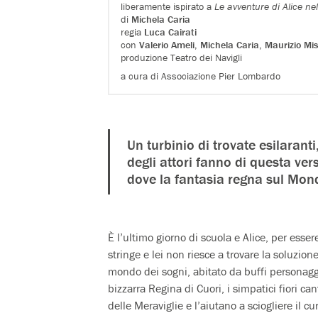
liberamente ispirato a
Le avventure di Alice ne
di
Michela Caria
regia
Luca Cairati
con
Valerio Ameli
,
Michela Caria
,
Maurizio Mi
produzione Teatro dei Navigli
a cura di Associazione Pier Lombardo
Un turbinio di trovate esilarant
degli attori fanno di questa ver
dove la fantasia regna sul Mond
È l’ultimo giorno di scuola e Alice, per esse
stringe e lei non riesce a trovare la soluzi
mondo dei sogni, abitato da buffi personaggi.
bizzarra Regina di Cuori, i simpatici fiori c
delle Meraviglie e l’aiutano a sciogliere il cu