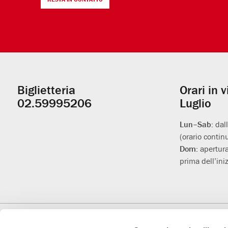
Biglietteria
Orari in 
Informazioni
02.59995206
Luglio
utili
Lun–Sab:
dal
(orario contin
Dom:
apertura
prima dell’iniz