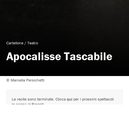
Cartellone
/
Teatro
Apocalisse Tascabile
© Marcella Persichetti
Le recite sono terminate. Clicca
qui
per i prossimi spettacoli
in scena al Parenti.
Cartellone 2022 – 2023