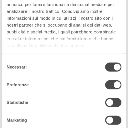
annunci, per fornire funzionalità dei social media e per
analizzare il nostro traffico. Condividiamo inoltre
informazioni sul modo in cui utilizzi il nostro sito con i
nostri partner che si occupano di analisi dei dati web,
Il Premio Campiello investe nel futuro, con la convinzione
pubblicità e social media, i quali potrebbero combinarle
che la creazione di una nuova generazione di lettori
contribuisca alla formazione di adulti che leggono, pensano
con altre informazioni che hai fornito loro o che hanno
e maggiormente consapevoli. Il Campiello Junior viene
raccolto dal tuo utilizzo dei loro servizi.
realizzato in collaborazione con la Fondazione Pirelli, che da
anni impegnata in molteplici attività che mirano ad avvicinare
il mondo dell’industria e della cultura con particolare
Selezione
attenzione verso il mondo dei giovani ponendosi come un
Necessari
del
virtuoso esempio di responsabilità sociale di impresa.
consenso
Preferenze
Statistiche
Scopri gli spazi del Parenti
ACCEDI AL VIRTUAL TOUR
Marketing