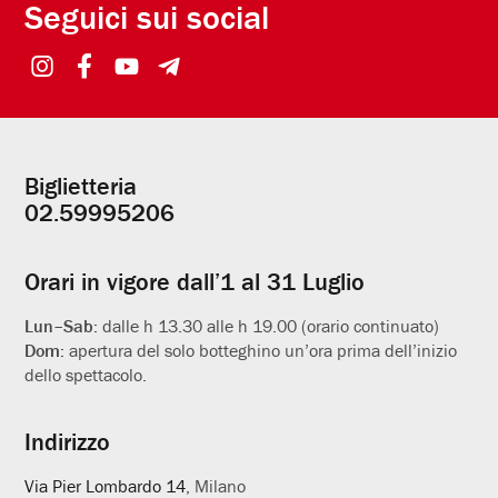
Seguici sui social
Biglietteria
Informazioni
02.59995206
utili
Orari in vigore dall’1 al 31 Luglio
Lun–Sab:
dalle h 13.30 alle h 19.00 (orario continuato)
Dom:
apertura del solo botteghino un’ora prima dell’inizio
dello spettacolo.
Indirizzo
Via Pier Lombardo 14
, Milano