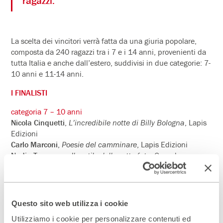
ragazzi.
La scelta dei vincitori verrà fatta da una giuria popolare,
composta da 240 ragazzi tra i 7 e i 14 anni, provenienti da
tutta Italia e anche dall’estero, suddivisi in due categorie: 7-
10 anni e 11-14 anni.
I FINALISTI
categoria 7 – 10 anni
Nicola Cinquetti
,
L’incredibile notte di Billy Bologna
, Lapis
Edizioni
Carlo Marconi
,
Poesie del camminare
, Lapis Edizioni
Nadia Terranova
,
Il cortile delle sette fate
, Guanda
categoria 11 – 14 anni
Lilith Moscon
,
Bestiario familiare
, Topipittori
Davide Rigiani
,
Il Tullio e l’eolao più stranissimo di tutto il
Questo sito web utilizza i cookie
Canton Ticino
, minimum fax
Ilaria Rigoli
,
A rifare il mondo
, Bompiani
Utilizziamo i cookie per personalizzare contenuti ed