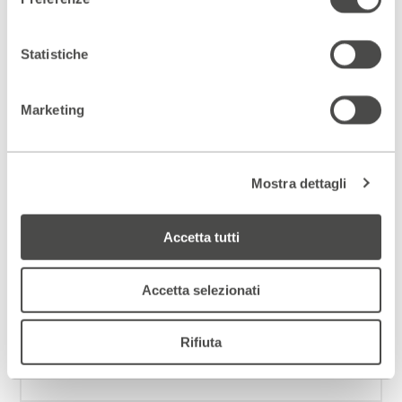
dalle 11.30 alle 14.30
Brunch + attività per
Statistiche
bambini 4 - 10 anni
SCOPRI DI PIÙ
Marketing
Mostra dettagli
Scopri gli spazi del Parenti
ACCEDI AL VIRTUAL TOUR
Accetta tutti
Scopri un luogo unico
Accetta selezionati
DIVENTA PARTNER
Rifiuta
ISCRIVITI ALLA NEWSLETTER