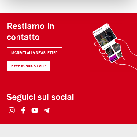
Restiamo in
contatto
ISCRIVITI ALLA NEWSLETTER
NEW! SCARICA L'APP
Seguici sui social