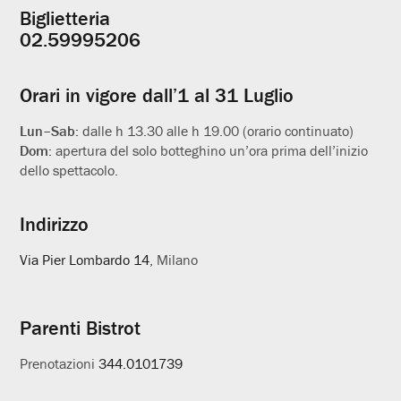
Biglietteria
Informazioni
02.59995206
utili
Orari in vigore dall’1 al 31 Luglio
Lun–Sab:
dalle h 13.30 alle h 19.00 (orario continuato)
Dom:
apertura del solo botteghino un’ora prima dell’inizio
dello spettacolo.
Indirizzo
Via Pier Lombardo 14
, Milano
Parenti Bistrot
Prenotazioni
344.0101739