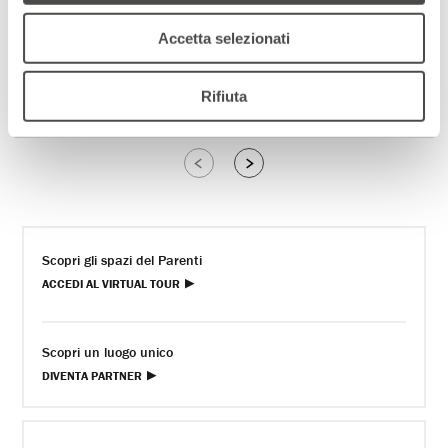
Accetta selezionati
Rifiuta
1 di 3.
@ Tommaso Le Pera
2 d
Slide
Slide
successive
precedenti
Scopri gli spazi del Parenti
ACCEDI AL VIRTUAL TOUR
Scopri un luogo unico
DIVENTA PARTNER