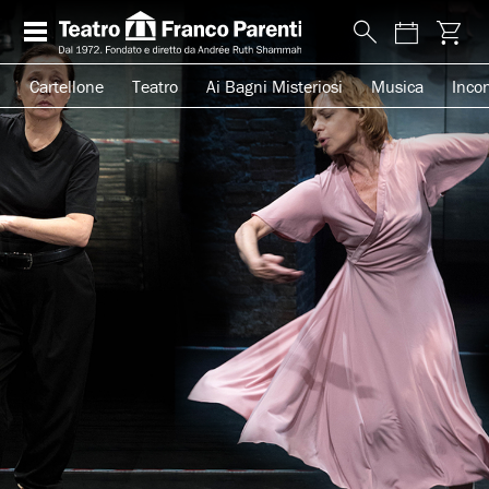
Cartellone
Teatro
Ai Bagni Misteriosi
Musica
Incon