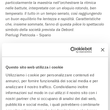
particolarmente la maestria nell’orchestrare la ritmica
nelle battute, interpretate con un eloquio rotondo, ben
temperato. Il tutto in un tempo serrato, così raggiungendo
un buon equilibrio fra lentezza e rapidità. Caratteristiche
che, insieme sommate, fanno di questa pièce lo spettacolo
simbolo della società prevista da Debord.
Pierluigi Pietricola – Sipario
Verità dolorose, percorsi di vita che finalmente si
specchiano raccontandosi senza veli e inganni. Le
capacità interpretative delle due esperte attrici danno vita
Questo sito web utilizza i cookie
ad un vortice senza pudori, un ruvido percorso che dal
teatro (e le sue ipocrisie) parte con forza dirompente
Utilizziamo i cookie per personalizzare contenuti ed
toccando e mettendo a nudo le più profonde intimità…
annunci, per fornire funzionalità dei social media e per
Drammaturgia, regia ed interpretazioni, fanno di Cuòre –
analizzare il nostro traffico. Condividiamo inoltre
sostantivo maschile uno spettacolo originale, intenso e
informazioni sul modo in cui utilizzi il nostro sito con i
ricco di umanità dolente.
nostri partner che si occupano di analisi dei dati web,
Paolo Leone – Corriere dello spettacolo
pubblicità e social media, i quali potrebbero combinarle