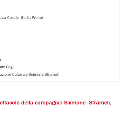
uca Cesale
,
Giulia Weber
e
ale Cagli
iazione Culturale Scimone Sframeli
spettacolo della compagnia Scimone–Sframeli,