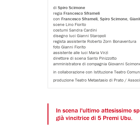
di
Spiro Scimone
regia
Francesco Sframeli
con
Francesco Sframeli
,
Spiro Scimone
,
Gianl
scene Lino Fiorito
costumi Sandra Cardini
disegno luci Gianni Staropoli
regista assistente Roberto Zorn Bonaventura
foto Gianni Fiorito
assistente alle luci Maria Virzì
direttore di scena Santo Pinizzotto
amministratore di compagnia Giovanni Scimon
in collaborazione con Istituzione Teatro Comun
produzione Teatro Metastasio di Prato / Assoc
In scena l'ultimo attesissimo 
già vincitrice di 5 Premi Ubu.