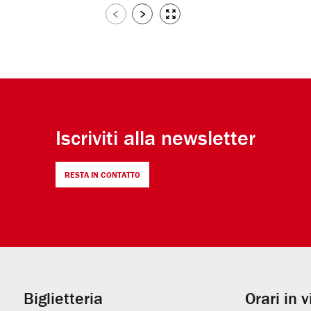
Slide
Slide
Visualizza
successive
precedenti
immagini
a
tutto
schermo
Iscriviti alla newsletter
RESTA IN CONTATTO
Biglietteria
Orari in 
Informazioni